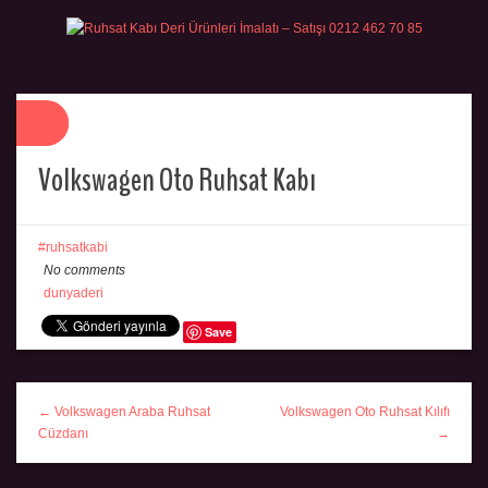
Volkswagen Oto Ruhsat Kabı
ruhsatkabi
No comments
dunyaderi
Save
← Volkswagen Araba Ruhsat
Volkswagen Oto Ruhsat Kılıfı
Cüzdanı
→