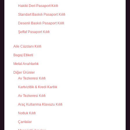
Hakiki Deri Pasaport Kılıfı
Standart Baskılı Pasaport Kılıfı
Desenli Baskılı Pasaport Kılıfı
Şeffaf Pasaport Kılıfı
Aile Cüzdanı Kılıfı
Bagaj Etiketi
Metal Anahtarlık
Diğer Ürünler
Av Tezkeresi Kılıfı
Kartvizitlik & Kredi Kartlık
Av Tezkeresi Kılıfı
Araç Kullanma Klavuzu Kılıfı
Notluk Kılıfı
Çantalar