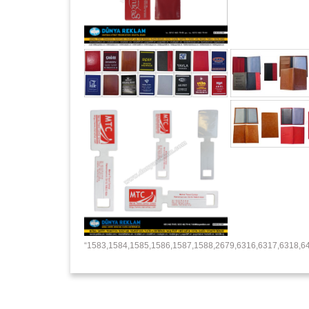
“1583,1584,1585,1586,1587,1588,2679,6316,6317,6318,64