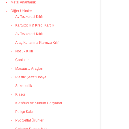
Metal Anahtarlık
Diğer Ürünler
Av Tezkeresi Kılıfı
Kartvizitlik & Kredi Kartlık
Av Tezkeresi Kılıfı
Araç Kullanma Klavuzu Kılıfı
Notluk Kılıfı
Çantalar
Masaüstü Araçları
Plastik Şeffaf Dosya
Sekreterlik
Klasör
Klasörler ve Sunum Dosyaları
Poliçe Kabı
Pvc Şeffaf Ürünler
Çalışma Ruhsat Kabı