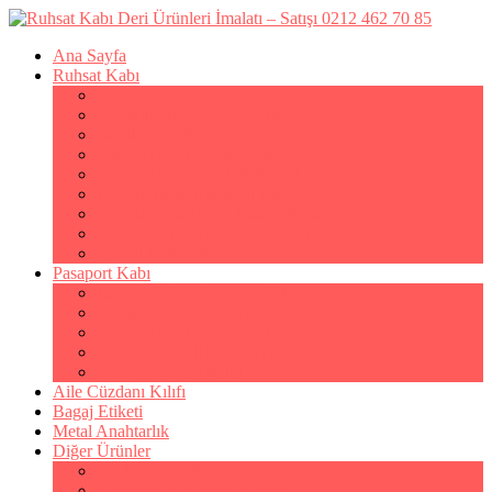
Ana Sayfa
Ruhsat Kabı
Lüx Suni Deri Ruhsat Kabı
Filo Ruhsat Kabı (Çok Amaçlı)
Hakiki Deri Ruhsat Kabı
Standart Baskılı Ruhsat Kabı
Standart Kabartmalı Ruhsat Kabı
Desenli Baskılı Ruhsat Kabı
Desenli Kabartmalı Ruhsat Kabı
Pvc Ofset Baskılı Ruhsat Kabı
Çıtçıtlı Ruhsat Kabı
Pasaport Kabı
Lüx Suni Deri Pasaport Kılıfı
Hakiki Deri Pasaport Kılıfı
Standart Baskılı Pasaport Kılıfı
Desenli Baskılı Pasaport Kılıfı
Şeffaf Pasaport Kılıfı
Aile Cüzdanı Kılıfı
Bagaj Etiketi
Metal Anahtarlık
Diğer Ürünler
Av Tezkeresi Kılıfı
Kartvizitlik & Kredi Kartlık