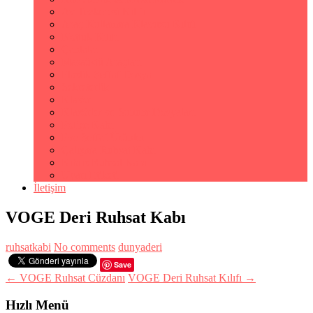
Av Tezkeresi Kılıfı
Araç Kullanma Klavuzu Kılıfı
Notluk Kılıfı
Çantalar
Masaüstü Araçları
Plastik Şeffaf Dosya
Sekreterlik
Klasör
Klasörler ve Sunum Dosyaları
Poliçe Kabı
Pvc Şeffaf Ürünler
Çalışma Ruhsat Kabı
Kıbrıs Ruhsat Kabı
Uyarı Etiketi
İletişim
VOGE Deri Ruhsat Kabı
ruhsatkabi
No comments
dunyaderi
Save
← VOGE Ruhsat Cüzdanı
VOGE Deri Ruhsat Kılıfı →
Hızlı Menü