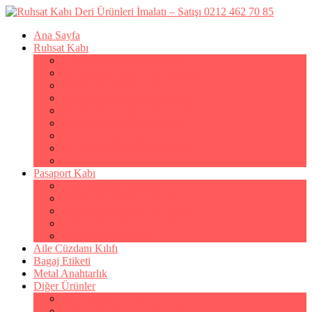
Ana Sayfa
Ruhsat Kabı
Lüx Suni Deri Ruhsat Kabı
Filo Ruhsat Kabı (Çok Amaçlı)
Hakiki Deri Ruhsat Kabı
Standart Baskılı Ruhsat Kabı
Standart Kabartmalı Ruhsat Kabı
Desenli Baskılı Ruhsat Kabı
Desenli Kabartmalı Ruhsat Kabı
Pvc Ofset Baskılı Ruhsat Kabı
Çıtçıtlı Ruhsat Kabı
Pasaport Kabı
Lüx Suni Deri Pasaport Kılıfı
Hakiki Deri Pasaport Kılıfı
Standart Baskılı Pasaport Kılıfı
Desenli Baskılı Pasaport Kılıfı
Şeffaf Pasaport Kılıfı
Aile Cüzdanı Kılıfı
Bagaj Etiketi
Metal Anahtarlık
Diğer Ürünler
Av Tezkeresi Kılıfı
Kartvizitlik & Kredi Kartlık