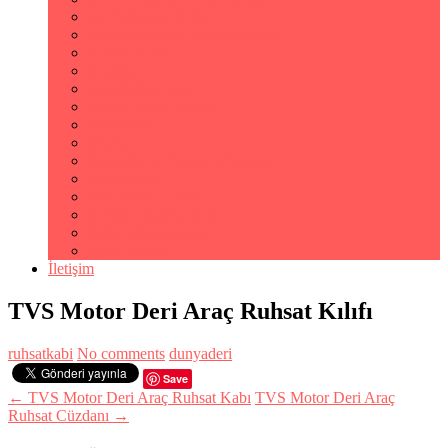
Av Tezkeresi Kılıfı
Araç Kullanma Klavuzu Kılıfı
Notluk Kılıfı
Çantalar
Masaüstü Araçları
Plastik Şeffaf Dosya
Sekreterlik
Klasör
Klasörler ve Sunum Dosyaları
Poliçe Kabı
Pvc Şeffaf Ürünler
Çalışma Ruhsat Kabı
Kıbrıs Ruhsat Kabı
Uyarı Etiketi
İletişim
TVS Motor Deri Araç Ruhsat Kılıfı
ruhsatkabi
No comments
dunyaderi
Save
← TVS Motor Deri Araç Ruhsat Kabı
TVS Motor Deri Araç
Ruhsat Cüzdanı →