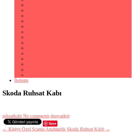
Av Tezkeresi Kılıfı
Araç Kullanma Klavuzu Kılıfı
Notluk Kılıfı
Çantalar
Masaüstü Araçları
Plastik Şeffaf Dosya
Sekreterlik
Klasör
Klasörler ve Sunum Dosyaları
Poliçe Kabı
Pvc Şeffaf Ürünler
Çalışma Ruhsat Kabı
Kıbrıs Ruhsat Kabı
Uyarı Etiketi
İletişim
Skoda Ruhsat Kabı
ruhsatkabi
No comments
dunyaderi
Save
← Kişiye Özel Scania Anahtarlık
Skoda Ruhsat Kılıfı →