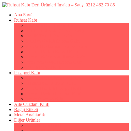
Ana Sayfa
Ruhsat Kabı
Lüx Suni Deri Ruhsat Kabı
Filo Ruhsat Kabı (Çok Amaçlı)
Hakiki Deri Ruhsat Kabı
Standart Baskılı Ruhsat Kabı
Standart Kabartmalı Ruhsat Kabı
Desenli Baskılı Ruhsat Kabı
Desenli Kabartmalı Ruhsat Kabı
Pvc Ofset Baskılı Ruhsat Kabı
Çıtçıtlı Ruhsat Kabı
Pasaport Kabı
Lüx Suni Deri Pasaport Kılıfı
Hakiki Deri Pasaport Kılıfı
Standart Baskılı Pasaport Kılıfı
Desenli Baskılı Pasaport Kılıfı
Şeffaf Pasaport Kılıfı
Aile Cüzdanı Kılıfı
Bagaj Etiketi
Metal Anahtarlık
Diğer Ürünler
Av Tezkeresi Kılıfı
Kartvizitlik & Kredi Kartlık