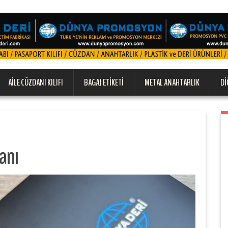
AILE CÜZDANI KILIFI
BAGAJ ETIKETI
METAL ANAHTARLIK
DI
anı