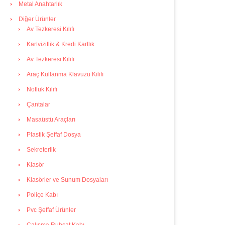
Metal Anahtarlık
Diğer Ürünler
Av Tezkeresi Kılıfı
Kartvizitlik & Kredi Kartlık
Av Tezkeresi Kılıfı
Araç Kullanma Klavuzu Kılıfı
Notluk Kılıfı
Çantalar
Masaüstü Araçları
Plastik Şeffaf Dosya
Sekreterlik
Klasör
Klasörler ve Sunum Dosyaları
Poliçe Kabı
Pvc Şeffaf Ürünler
Çalışma Ruhsat Kabı