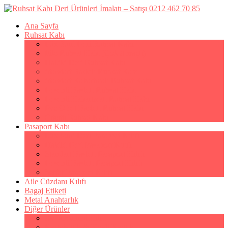
Ana Sayfa
Ruhsat Kabı
Lüx Suni Deri Ruhsat Kabı
Filo Ruhsat Kabı (Çok Amaçlı)
Hakiki Deri Ruhsat Kabı
Standart Baskılı Ruhsat Kabı
Standart Kabartmalı Ruhsat Kabı
Desenli Baskılı Ruhsat Kabı
Desenli Kabartmalı Ruhsat Kabı
Pvc Ofset Baskılı Ruhsat Kabı
Çıtçıtlı Ruhsat Kabı
Pasaport Kabı
Lüx Suni Deri Pasaport Kılıfı
Hakiki Deri Pasaport Kılıfı
Standart Baskılı Pasaport Kılıfı
Desenli Baskılı Pasaport Kılıfı
Şeffaf Pasaport Kılıfı
Aile Cüzdanı Kılıfı
Bagaj Etiketi
Metal Anahtarlık
Diğer Ürünler
Av Tezkeresi Kılıfı
Kartvizitlik & Kredi Kartlık