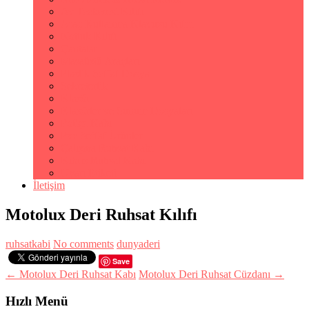
Av Tezkeresi Kılıfı
Araç Kullanma Klavuzu Kılıfı
Notluk Kılıfı
Çantalar
Masaüstü Araçları
Plastik Şeffaf Dosya
Sekreterlik
Klasör
Klasörler ve Sunum Dosyaları
Poliçe Kabı
Pvc Şeffaf Ürünler
Çalışma Ruhsat Kabı
Kıbrıs Ruhsat Kabı
Uyarı Etiketi
İletişim
Motolux Deri Ruhsat Kılıfı
ruhsatkabi
No comments
dunyaderi
Save
← Motolux Deri Ruhsat Kabı
Motolux Deri Ruhsat Cüzdanı →
Hızlı Menü