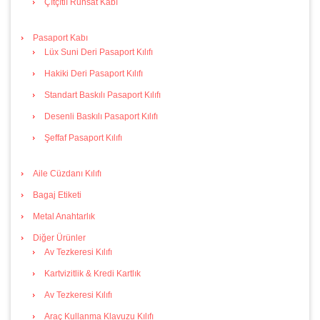
Çıtçıtlı Ruhsat Kabı
Pasaport Kabı
Lüx Suni Deri Pasaport Kılıfı
Hakiki Deri Pasaport Kılıfı
Standart Baskılı Pasaport Kılıfı
Desenli Baskılı Pasaport Kılıfı
Şeffaf Pasaport Kılıfı
Aile Cüzdanı Kılıfı
Bagaj Etiketi
Metal Anahtarlık
Diğer Ürünler
Av Tezkeresi Kılıfı
Kartvizitlik & Kredi Kartlık
Av Tezkeresi Kılıfı
Araç Kullanma Klavuzu Kılıfı