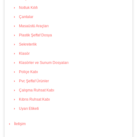
Notluk Kılıfı
Çantalar
Masaüstü Araçları
Plastik Şeffaf Dosya
Sekreterlik
Klasör
Klasörler ve Sunum Dosyaları
Poliçe Kabı
Pvc Şeffaf Ürünler
Çalışma Ruhsat Kabı
Kıbrıs Ruhsat Kabı
Uyarı Etiketi
İletişim