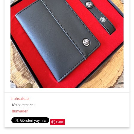
ruhsatkabi
No comments
dunyaderi
Save