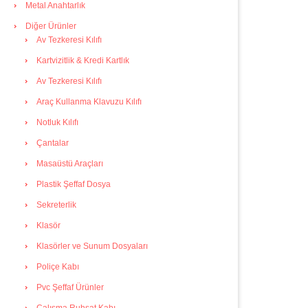
Metal Anahtarlık
Diğer Ürünler
Av Tezkeresi Kılıfı
Kartvizitlik & Kredi Kartlık
Av Tezkeresi Kılıfı
Araç Kullanma Klavuzu Kılıfı
Notluk Kılıfı
Çantalar
Masaüstü Araçları
Plastik Şeffaf Dosya
Sekreterlik
Klasör
Klasörler ve Sunum Dosyaları
Poliçe Kabı
Pvc Şeffaf Ürünler
Çalışma Ruhsat Kabı