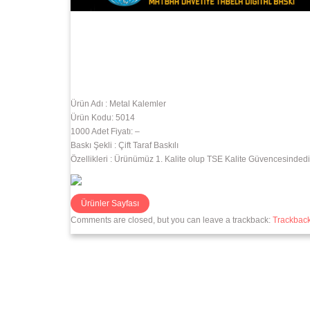
Ürün Adı : Metal Kalemler
Ürün Kodu: 5014
1000 Adet Fiyatı: –
Baskı Şekli : Çift Taraf Baskılı
Özellikleri : Ürünümüz 1. Kalite olup TSE Kalite Güvencesindedi
Comments are closed, but you can leave a trackback:
Trackbac