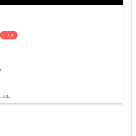
r.
k URL
.