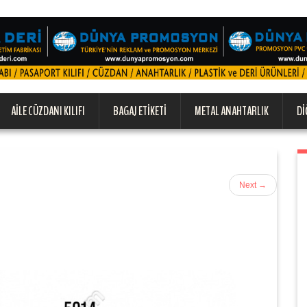
AILE CÜZDANI KILIFI
BAGAJ ETIKETI
METAL ANAHTARLIK
DI
Next
→