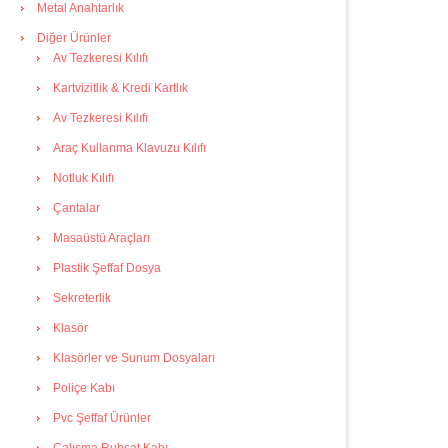
Metal Anahtarlık
Diğer Ürünler
Av Tezkeresi Kılıfı
Kartvizitlik & Kredi Kartlık
Av Tezkeresi Kılıfı
Araç Kullanma Klavuzu Kılıfı
Notluk Kılıfı
Çantalar
Masaüstü Araçları
Plastik Şeffaf Dosya
Sekreterlik
Klasör
Klasörler ve Sunum Dosyaları
Poliçe Kabı
Pvc Şeffaf Ürünler
Çalışma Ruhsat Kabı