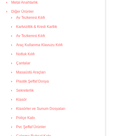
Metal Anahtarlık
Diğer Ürünler
Av Tezkeresi Kılıfı
Kartvizitlik & Kredi Kartlık
Av Tezkeresi Kılıfı
Araç Kullanma Klavuzu Kılıfı
Notluk Kılıfı
Çantalar
Masaüstü Araçları
Plastik Şeffaf Dosya
Sekreterlik
Klasör
Klasörler ve Sunum Dosyaları
Poliçe Kabı
Pvc Şeffaf Ürünler
Çalışma Ruhsat Kabı