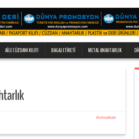
AILE CÜZDANI KILIFI
BAGAJ ETIKETI
METAL ANAHTARLIK
DI
htarlık
ruhsatkabi