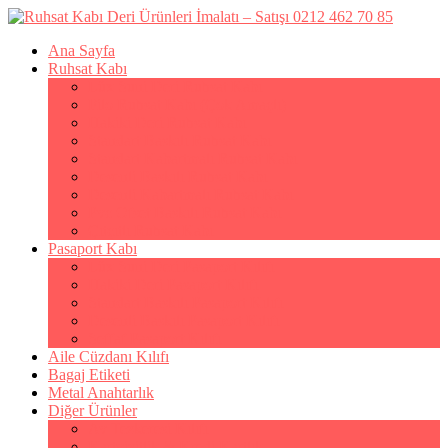
Ana Sayfa
Ruhsat Kabı
Lüx Suni Deri Ruhsat Kabı
Filo Ruhsat Kabı (Çok Amaçlı)
Hakiki Deri Ruhsat Kabı
Standart Baskılı Ruhsat Kabı
Standart Kabartmalı Ruhsat Kabı
Desenli Baskılı Ruhsat Kabı
Desenli Kabartmalı Ruhsat Kabı
Pvc Ofset Baskılı Ruhsat Kabı
Çıtçıtlı Ruhsat Kabı
Pasaport Kabı
Lüx Suni Deri Pasaport Kılıfı
Hakiki Deri Pasaport Kılıfı
Standart Baskılı Pasaport Kılıfı
Desenli Baskılı Pasaport Kılıfı
Şeffaf Pasaport Kılıfı
Aile Cüzdanı Kılıfı
Bagaj Etiketi
Metal Anahtarlık
Diğer Ürünler
Av Tezkeresi Kılıfı
Kartvizitlik & Kredi Kartlık