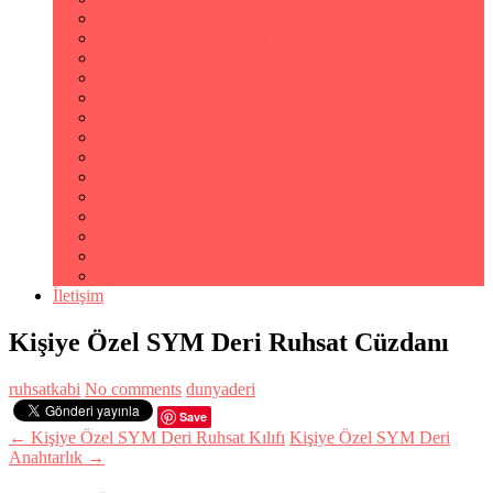
Av Tezkeresi Kılıfı
Araç Kullanma Klavuzu Kılıfı
Notluk Kılıfı
Çantalar
Masaüstü Araçları
Plastik Şeffaf Dosya
Sekreterlik
Klasör
Klasörler ve Sunum Dosyaları
Poliçe Kabı
Pvc Şeffaf Ürünler
Çalışma Ruhsat Kabı
Kıbrıs Ruhsat Kabı
Uyarı Etiketi
İletişim
Kişiye Özel SYM Deri Ruhsat Cüzdanı
ruhsatkabi
No comments
dunyaderi
Save
← Kişiye Özel SYM Deri Ruhsat Kılıfı
Kişiye Özel SYM Deri
Anahtarlık →