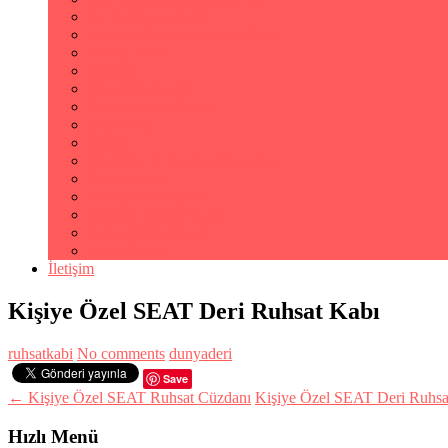
Av Tezkeresi Kılıfı
Araç Kullanma Klavuzu Kılıfı
Notluk Kılıfı
Çantalar
Masaüstü Araçları
Plastik Şeffaf Dosya
Sekreterlik
Klasör
Klasörler ve Sunum Dosyaları
Poliçe Kabı
Pvc Şeffaf Ürünler
Çalışma Ruhsat Kabı
Kıbrıs Ruhsat Kabı
Uyarı Etiketi
İletişim
Kişiye Özel SEAT Deri Ruhsat Kabı
ruhsatkabi
No comments
dunyaderi
Save
← Kişiye Özel SEAT Ruhsat Cüzdanı
Kişiye Özel SEAT Deri Ruhsat
Hızlı Menü