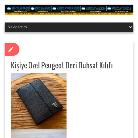
Kişiye Özel Peugeot Deri Ruhsat Kılıfı