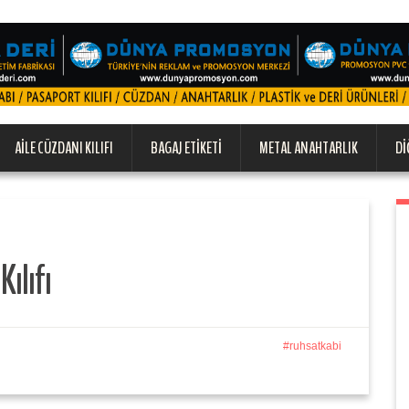
AILE CÜZDANI KILIFI
BAGAJ ETIKETI
METAL ANAHTARLIK
DI
ılıfı
ruhsatkabi