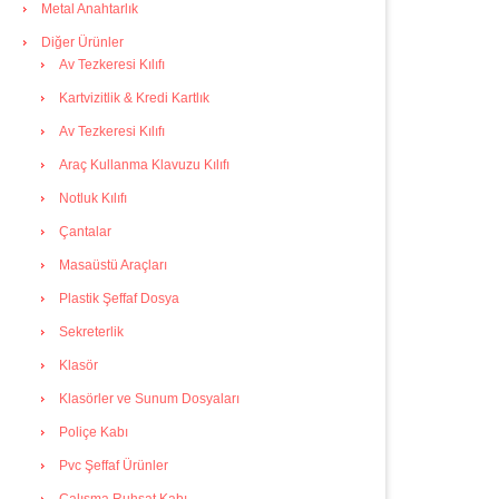
Metal Anahtarlık
Diğer Ürünler
Av Tezkeresi Kılıfı
Kartvizitlik & Kredi Kartlık
Av Tezkeresi Kılıfı
Araç Kullanma Klavuzu Kılıfı
Notluk Kılıfı
Çantalar
Masaüstü Araçları
Plastik Şeffaf Dosya
Sekreterlik
Klasör
Klasörler ve Sunum Dosyaları
Poliçe Kabı
Pvc Şeffaf Ürünler
Çalışma Ruhsat Kabı