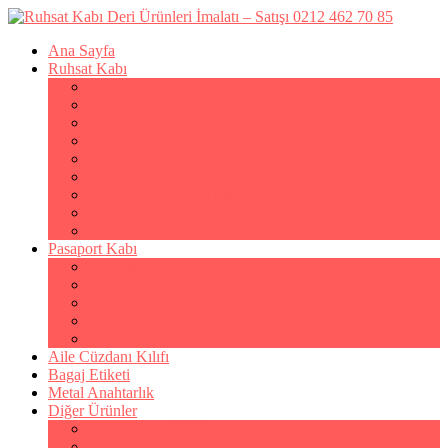
Ana Sayfa
Ruhsat Kabı
Lüx Suni Deri Ruhsat Kabı
Filo Ruhsat Kabı (Çok Amaçlı)
Hakiki Deri Ruhsat Kabı
Standart Baskılı Ruhsat Kabı
Standart Kabartmalı Ruhsat Kabı
Desenli Baskılı Ruhsat Kabı
Desenli Kabartmalı Ruhsat Kabı
Pvc Ofset Baskılı Ruhsat Kabı
Çıtçıtlı Ruhsat Kabı
Pasaport Kabı
Lüx Suni Deri Pasaport Kılıfı
Hakiki Deri Pasaport Kılıfı
Standart Baskılı Pasaport Kılıfı
Desenli Baskılı Pasaport Kılıfı
Şeffaf Pasaport Kılıfı
Aile Cüzdanı Kılıfı
Bagaj Etiketi
Metal Anahtarlık
Diğer Ürünler
Av Tezkeresi Kılıfı
Kartvizitlik & Kredi Kartlık