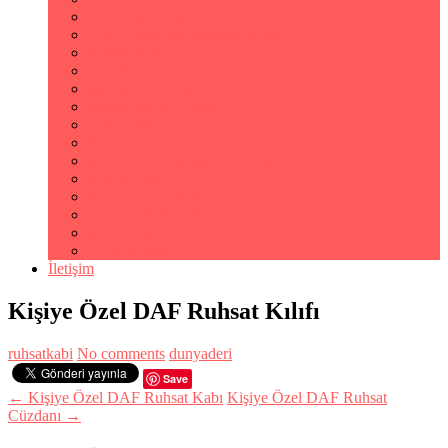
Av Tezkeresi Kılıfı
Araç Kullanma Klavuzu Kılıfı
Notluk Kılıfı
Çantalar
Masaüstü Araçları
Plastik Şeffaf Dosya
Sekreterlik
Klasör
Klasörler ve Sunum Dosyaları
Poliçe Kabı
Pvc Şeffaf Ürünler
Çalışma Ruhsat Kabı
Kıbrıs Ruhsat Kabı
Uyarı Etiketi
İletişim
Kişiye Özel DAF Ruhsat Kılıfı
ruhsatkabi
No comments
dunyaderi
Save
← Kişiye Özel DAF Ruhsat Kabı
Kişiye Özel DAF Ruhsat
Cüzdanı →