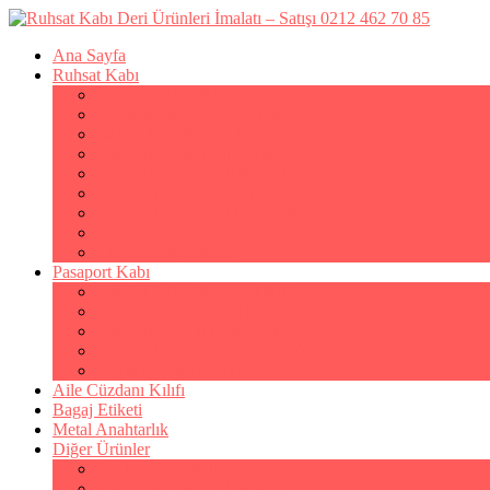
Ana Sayfa
Ruhsat Kabı
Lüx Suni Deri Ruhsat Kabı
Filo Ruhsat Kabı (Çok Amaçlı)
Hakiki Deri Ruhsat Kabı
Standart Baskılı Ruhsat Kabı
Standart Kabartmalı Ruhsat Kabı
Desenli Baskılı Ruhsat Kabı
Desenli Kabartmalı Ruhsat Kabı
Pvc Ofset Baskılı Ruhsat Kabı
Çıtçıtlı Ruhsat Kabı
Pasaport Kabı
Lüx Suni Deri Pasaport Kılıfı
Hakiki Deri Pasaport Kılıfı
Standart Baskılı Pasaport Kılıfı
Desenli Baskılı Pasaport Kılıfı
Şeffaf Pasaport Kılıfı
Aile Cüzdanı Kılıfı
Bagaj Etiketi
Metal Anahtarlık
Diğer Ürünler
Av Tezkeresi Kılıfı
Kartvizitlik & Kredi Kartlık