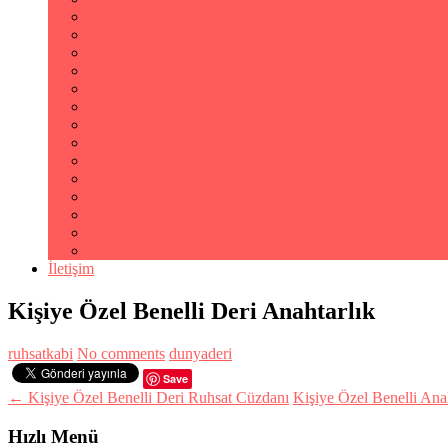
Av Tezkeresi Kılıfı
Araç Kullanma Klavuzu Kılıfı
Notluk Kılıfı
Çantalar
Masaüstü Araçları
Plastik Şeffaf Dosya
Sekreterlik
Klasör
Klasörler ve Sunum Dosyaları
Poliçe Kabı
Pvc Şeffaf Ürünler
Çalışma Ruhsat Kabı
Kıbrıs Ruhsat Kabı
Uyarı Etiketi
İletişim
Kişiye Özel Benelli Deri Anahtarlık
ruhsatkabi
No comments
dunyaderi
Save
← Kişiye Özel Benelli Deri Ruhsat Cüzdanı
Kişiye Özel Benelli Ana
Hızlı Menü