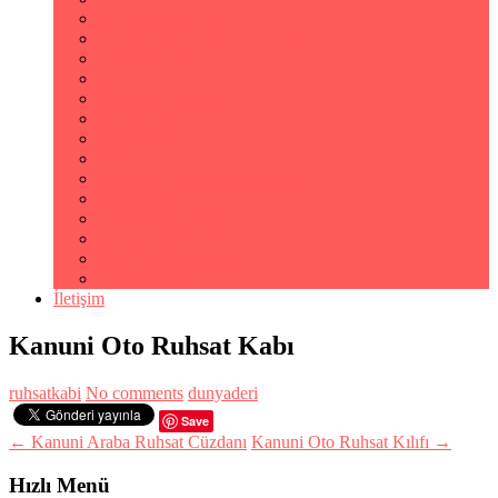
Av Tezkeresi Kılıfı
Araç Kullanma Klavuzu Kılıfı
Notluk Kılıfı
Çantalar
Masaüstü Araçları
Plastik Şeffaf Dosya
Sekreterlik
Klasör
Klasörler ve Sunum Dosyaları
Poliçe Kabı
Pvc Şeffaf Ürünler
Çalışma Ruhsat Kabı
Kıbrıs Ruhsat Kabı
Uyarı Etiketi
İletişim
Kanuni Oto Ruhsat Kabı
ruhsatkabi
No comments
dunyaderi
Save
← Kanuni Araba Ruhsat Cüzdanı
Kanuni Oto Ruhsat Kılıfı →
Hızlı Menü