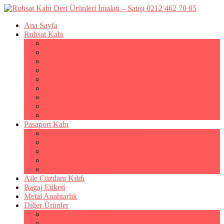
Ana Sayfa
Ruhsat Kabı
Lüx Suni Deri Ruhsat Kabı
Filo Ruhsat Kabı (Çok Amaçlı)
Hakiki Deri Ruhsat Kabı
Standart Baskılı Ruhsat Kabı
Standart Kabartmalı Ruhsat Kabı
Desenli Baskılı Ruhsat Kabı
Desenli Kabartmalı Ruhsat Kabı
Pvc Ofset Baskılı Ruhsat Kabı
Çıtçıtlı Ruhsat Kabı
Pasaport Kabı
Lüx Suni Deri Pasaport Kılıfı
Hakiki Deri Pasaport Kılıfı
Standart Baskılı Pasaport Kılıfı
Desenli Baskılı Pasaport Kılıfı
Şeffaf Pasaport Kılıfı
Aile Cüzdanı Kılıfı
Bagaj Etiketi
Metal Anahtarlık
Diğer Ürünler
Av Tezkeresi Kılıfı
Kartvizitlik & Kredi Kartlık