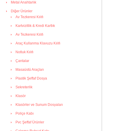
Metal Anahtarlık
Diğer Ürünler
Av Tezkeresi Kılıfı
Kartvizitlik & Kredi Kartlık
Av Tezkeresi Kılıfı
Araç Kullanma Klavuzu Kılıfı
Notluk Kılıfı
Çantalar
Masaüstü Araçları
Plastik Şeffaf Dosya
Sekreterlik
Klasör
Klasörler ve Sunum Dosyaları
Poliçe Kabı
Pvc Şeffaf Ürünler
Çalışma Ruhsat Kabı