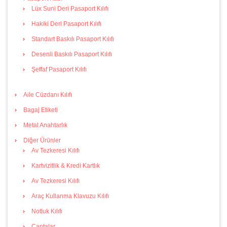
Lüx Suni Deri Pasaport Kılıfı
Hakiki Deri Pasaport Kılıfı
Standart Baskılı Pasaport Kılıfı
Desenli Baskılı Pasaport Kılıfı
Şeffaf Pasaport Kılıfı
Aile Cüzdanı Kılıfı
Bagaj Etiketi
Metal Anahtarlık
Diğer Ürünler
Av Tezkeresi Kılıfı
Kartvizitlik & Kredi Kartlık
Av Tezkeresi Kılıfı
Araç Kullanma Klavuzu Kılıfı
Notluk Kılıfı
Çantalar