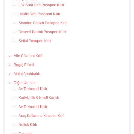
Lüx Suni Deri Pasaport Kılıfı
Hakiki Deri Pasaport Kılıfı
Standart Baskılı Pasaport Kılıfı
Desenli Baskılı Pasaport Kılıfı
Şeffaf Pasaport Kılıfı
Aile Cüzdanı Kılıfı
Bagaj Etiketi
Metal Anahtarlık
Diğer Ürünler
Av Tezkeresi Kılıfı
Kartvizitlik & Kredi Kartlık
Av Tezkeresi Kılıfı
Araç Kullanma Klavuzu Kılıfı
Notluk Kılıfı
Çantalar