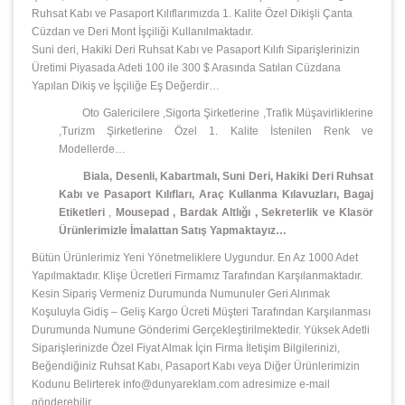
Ruhsat Kabı ve Pasaport Kılıflarımızda 1. Kalite Özel Dikişli Çanta
Cüzdan ve Deri Mont İşçiliği Kullanılmaktadır.
Suni deri, Hakiki Deri Ruhsat Kabı ve Pasaport Kılıfı Siparişlerinizin
Üretimi Piyasada Adeti 100 ile 300 $ Arasında Satılan Cüzdana
Yapılan Dikiş ve İşçiliğe Eş Değerdir…
Oto Galericilere ,Sigorta Şirketlerine ,Trafik Müşavirliklerine
,Turizm Şirketlerine Özel 1. Kalite İstenilen Renk ve
Modellerde…
Biala, Desenli, Kabartmalı, Suni Deri, Hakiki Deri Ruhsat
Kabı ve Pasaport Kılıfları, Araç Kullanma Kılavuzları, Bagaj
Etiketleri
,
Mousepad
,
Bardak Altlığı , Sekreterlik ve Klasör
Ürünlerimizle İmalattan Satış Yapmaktayız…
Bütün Ürünlerimiz Yeni Yönetmeliklere Uygundur. En Az 1000 Adet
Yapılmaktadır. Klişe Ücretleri Firmamız Tarafından Karşılanmaktadır.
Kesin Sipariş Vermeniz Durumunda Numunuler Geri Alınmak
Koşuluyla Gidiş – Geliş Kargo Ücreti Müşteri Tarafından Karşılanması
Durumunda Numune Gönderimi Gerçekleştirilmektedir. Yüksek Adetli
Siparişlerinizde Özel Fiyat Almak İçin Firma İletişim Bilgilerinizi,
Beğendiğiniz Ruhsat Kabı, Pasaport Kabı veya Diğer Ürünlerimizin
Kodunu Belirterek info@dunyareklam.com adresimize e-mail
gönderebilir,