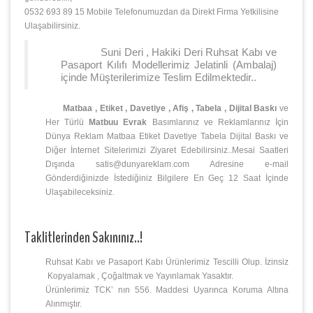
0532 693 89 15 Mobile Telefonumuzdan da Direkt Firma Yetkilisine
Ulaşabilirsiniz.
Suni Deri , Hakiki Deri Ruhsat Kabı ve
Pasaport Kılıfı Modellerimiz Jelatinli (Ambalaj)
içinde Müşterilerimize Teslim Edilmektedir..
Matbaa , Etiket , Davetiye , Afiş , Tabela , Dijital Baskı
ve
Her Türlü
Matbuu Evrak
Basımlarınız ve Reklamlarınız İçin
Dünya Reklam Matbaa Etiket Davetiye Tabela Dijital Baskı ve
Diğer İnternet Sitelerimizi Ziyaret Edebilirsiniz..Mesai Saatleri
Dışında satis@dunyareklam.com Adresine e-mail
Gönderdiğinizde İstediğiniz Bilgilere En Geç 12 Saat İçinde
Ulaşabileceksiniz.
Taklitlerinden Sakınınız..!
Ruhsat Kabı ve Pasaport Kabı Ürünlerimiz Tescilli Olup. İzinsiz
Kopyalamak , Çoğaltmak ve Yayınlamak Yasaktır.
Ürünlerimiz TCK’ nın 556. Maddesi Uyarınca Koruma Altına
Alınmıştır.