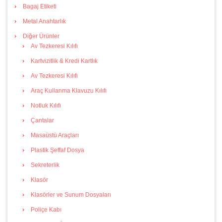
Bagaj Etiketi
Metal Anahtarlık
Diğer Ürünler
Av Tezkeresi Kılıfı
Kartvizitlik & Kredi Kartlık
Av Tezkeresi Kılıfı
Araç Kullanma Klavuzu Kılıfı
Notluk Kılıfı
Çantalar
Masaüstü Araçları
Plastik Şeffaf Dosya
Sekreterlik
Klasör
Klasörler ve Sunum Dosyaları
Poliçe Kabı