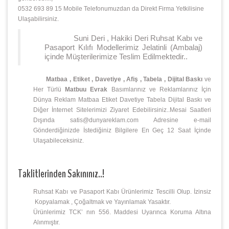
0532 693 89 15 Mobile Telefonumuzdan da Direkt Firma Yetkilisine
Ulaşabilirsiniz.
Suni Deri , Hakiki Deri Ruhsat Kabı ve
Pasaport Kılıfı Modellerimiz Jelatinli (Ambalaj)
içinde Müşterilerimize Teslim Edilmektedir..
Matbaa , Etiket , Davetiye , Afiş , Tabela , Dijital Baskı
ve
Her Türlü
Matbuu Evrak
Basımlarınız ve Reklamlarınız İçin
Dünya Reklam Matbaa Etiket Davetiye Tabela Dijital Baskı ve
Diğer İnternet Sitelerimizi Ziyaret Edebilirsiniz..Mesai Saatleri
Dışında satis@dunyareklam.com Adresine e-mail
Gönderdiğinizde İstediğiniz Bilgilere En Geç 12 Saat İçinde
Ulaşabileceksiniz.
Taklitlerinden Sakınınız..!
Ruhsat Kabı ve Pasaport Kabı Ürünlerimiz Tescilli Olup. İzinsiz
Kopyalamak , Çoğaltmak ve Yayınlamak Yasaktır.
Ürünlerimiz TCK’ nın 556. Maddesi Uyarınca Koruma Altına
Alınmıştır.