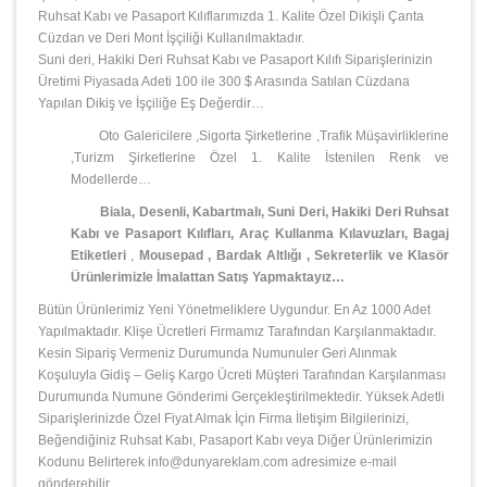
Ruhsat Kabı ve Pasaport Kılıflarımızda 1. Kalite Özel Dikişli Çanta
Cüzdan ve Deri Mont İşçiliği Kullanılmaktadır.
Suni deri, Hakiki Deri Ruhsat Kabı ve Pasaport Kılıfı Siparişlerinizin
Üretimi Piyasada Adeti 100 ile 300 $ Arasında Satılan Cüzdana
Yapılan Dikiş ve İşçiliğe Eş Değerdir…
Oto Galericilere ,Sigorta Şirketlerine ,Trafik Müşavirliklerine
,Turizm Şirketlerine Özel 1. Kalite İstenilen Renk ve
Modellerde…
Biala, Desenli, Kabartmalı, Suni Deri, Hakiki Deri Ruhsat
Kabı ve Pasaport Kılıfları, Araç Kullanma Kılavuzları, Bagaj
Etiketleri
,
Mousepad
,
Bardak Altlığı , Sekreterlik ve Klasör
Ürünlerimizle İmalattan Satış Yapmaktayız…
Bütün Ürünlerimiz Yeni Yönetmeliklere Uygundur. En Az 1000 Adet
Yapılmaktadır. Klişe Ücretleri Firmamız Tarafından Karşılanmaktadır.
Kesin Sipariş Vermeniz Durumunda Numunuler Geri Alınmak
Koşuluyla Gidiş – Geliş Kargo Ücreti Müşteri Tarafından Karşılanması
Durumunda Numune Gönderimi Gerçekleştirilmektedir. Yüksek Adetli
Siparişlerinizde Özel Fiyat Almak İçin Firma İletişim Bilgilerinizi,
Beğendiğiniz Ruhsat Kabı, Pasaport Kabı veya Diğer Ürünlerimizin
Kodunu Belirterek info@dunyareklam.com adresimize e-mail
gönderebilir,