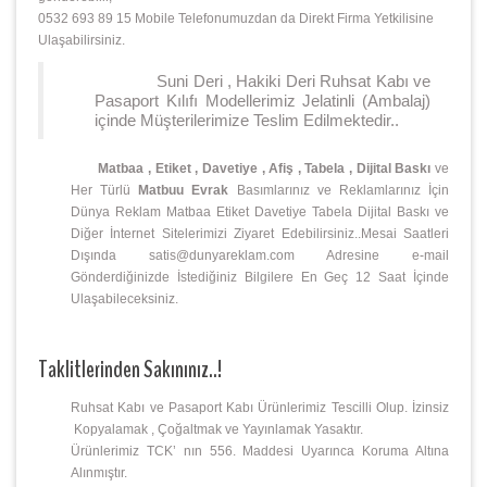
0532 693 89 15 Mobile Telefonumuzdan da Direkt Firma Yetkilisine
Ulaşabilirsiniz.
Suni Deri , Hakiki Deri Ruhsat Kabı ve
Pasaport Kılıfı Modellerimiz Jelatinli (Ambalaj)
içinde Müşterilerimize Teslim Edilmektedir..
Matbaa , Etiket , Davetiye , Afiş , Tabela , Dijital Baskı
ve
Her Türlü
Matbuu Evrak
Basımlarınız ve Reklamlarınız İçin
Dünya Reklam Matbaa Etiket Davetiye Tabela Dijital Baskı ve
Diğer İnternet Sitelerimizi Ziyaret Edebilirsiniz..Mesai Saatleri
Dışında satis@dunyareklam.com Adresine e-mail
Gönderdiğinizde İstediğiniz Bilgilere En Geç 12 Saat İçinde
Ulaşabileceksiniz.
Taklitlerinden Sakınınız..!
Ruhsat Kabı ve Pasaport Kabı Ürünlerimiz Tescilli Olup. İzinsiz
Kopyalamak , Çoğaltmak ve Yayınlamak Yasaktır.
Ürünlerimiz TCK’ nın 556. Maddesi Uyarınca Koruma Altına
Alınmıştır.