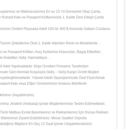
başılarımız ve Makinacılarımız En az 15 Yıl Deneyimli Olup Çanta,
z Ruhsat Kabı ve Pasaport Kılıflarımızda 1. Kalite Özel Dikişli Çanta
şlerinizin Üretimi Piyasada Adeti 100 ile 300 $ Arasında Satılan Cüzdana
e ,Turizm Şirketlerine Özel 1. Kalite İstenilen Renk ve Modellerde…
 ve Pasaport Kılıfları, Araç Kullanma Kılavuzları, Bagaj Etiketleri ,
izle İmalattan Satış Yapmaktayız…
 Adet Yapılmaktadır. Klişe Ücretleri Firmamız Tarafından
ler Geri Alınmak Koşuluyla Gidiş – Geliş Kargo Ücreti Müşteri
leştirilmektedir. Yüksek Adetli Siparişlerinizde Özel Fiyat Almak
 Pasaport Kabı veya Diğer Ürünlerimizin Kodunu Belirterek
isine Ulaşabilirsiniz.
rimiz Jelatinli (Ambalaj) içinde Müşterilerimize Teslim Edilmektedir..
 Her Türlü Matbuu Evrak Basımlarınız ve Reklamlarınız İçin Dünya Reklam
Sitelerimizi Ziyaret Edebilirsiniz..Mesai Saatleri Dışında
diğiniz Bilgilere En Geç 12 Saat İçinde Ulaşabileceksiniz.