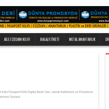
AILE CÜZDANI KILIFI
BAGAJ ETIKETI
METAL ANAHTARLIK
DI
bı Pasaport Kılıfı Digital Baskı San. olarak Kalitemize ve Firmamıza
lerimizi Sunarız