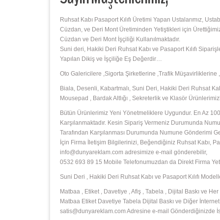
Ruhsat Kabı Pasaport Kılıfı Üretimi Yapan Ustalarımız, Usta
Cüzdan, ve Deri Mont Üretiminden Yetiştikleri için Ürettiğimi
Cüzdan ve Deri Mont İşçiliği Kullanılmaktadır.
Suni deri, Hakiki Deri Ruhsat Kabı ve Pasaport Kılıfı Sipari
Yapılan Dikiş ve İşçiliğe Eş Değerdir…
Oto Galericilere ,Sigorta Şirketlerine ,Trafik Müşavirliklerin
Biala, Desenli, Kabartmalı, Suni Deri, Hakiki Deri Ruhsat Kabı
Mousepad , Bardak Altlığı , Sekreterlik ve Klasör Ürünlerim
Bütün Ürünlerimiz Yeni Yönetmeliklere Uygundur. En Az 1000
Karşılanmaktadır. Kesin Sipariş Vermeniz Durumunda Numunu
Tarafından Karşılanması Durumunda Numune Gönderimi Gerçek
İçin Firma İletişim Bilgilerinizi, Beğendiğiniz Ruhsat Kabı,
info@dunyareklam.com adresimize e-mail gönderebilir,
0532 693 89 15 Mobile Telefonumuzdan da Direkt Firma Yetkil
Suni Deri , Hakiki Deri Ruhsat Kabı ve Pasaport Kılıfı Modelle
Matbaa , Etiket , Davetiye , Afiş , Tabela , Dijital Baskı ve
Matbaa Etiket Davetiye Tabela Dijital Baskı ve Diğer İnternet 
satis@dunyareklam.com Adresine e-mail Gönderdiğinizde İste