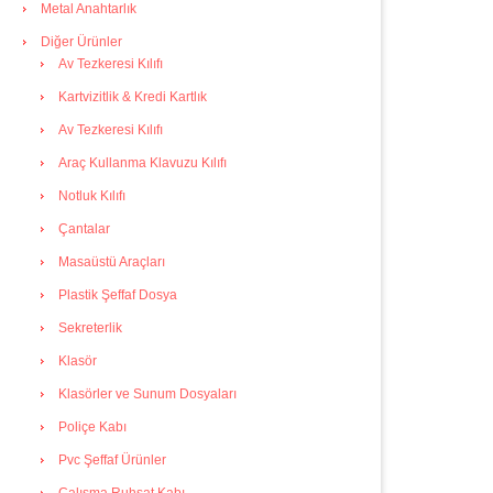
Metal Anahtarlık
Diğer Ürünler
Av Tezkeresi Kılıfı
Kartvizitlik & Kredi Kartlık
Av Tezkeresi Kılıfı
Araç Kullanma Klavuzu Kılıfı
Notluk Kılıfı
Çantalar
Masaüstü Araçları
Plastik Şeffaf Dosya
Sekreterlik
Klasör
Klasörler ve Sunum Dosyaları
Poliçe Kabı
Pvc Şeffaf Ürünler
Çalışma Ruhsat Kabı