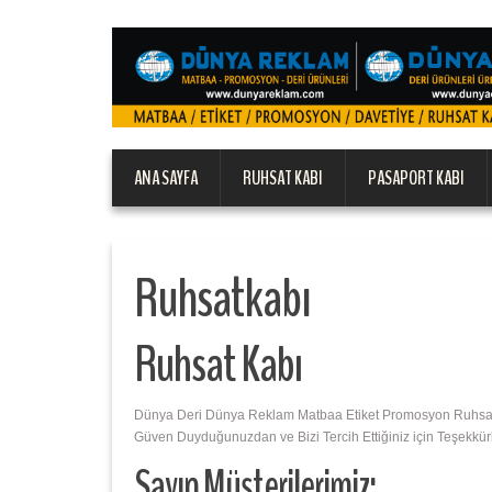
ANA SAYFA
RUHSAT KABI
PASAPORT KABI
Ruhsatkabı
Ruhsat Kabı
Dünya Deri Dünya Reklam Matbaa Etiket Promosyon Ruhsat Ka
Güven Duyduğunuzdan ve Bizi Tercih Ettiğiniz için Teşekkür
Sayın Müşterilerimiz;