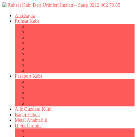
Ana Sayfa
Ruhsat Kabı
Lüx Suni Deri Ruhsat Kabı
Filo Ruhsat Kabı (Çok Amaçlı)
Hakiki Deri Ruhsat Kabı
Standart Baskılı Ruhsat Kabı
Standart Kabartmalı Ruhsat Kabı
Desenli Baskılı Ruhsat Kabı
Desenli Kabartmalı Ruhsat Kabı
Pvc Ofset Baskılı Ruhsat Kabı
Çıtçıtlı Ruhsat Kabı
Pasaport Kabı
Lüx Suni Deri Pasaport Kılıfı
Hakiki Deri Pasaport Kılıfı
Standart Baskılı Pasaport Kılıfı
Desenli Baskılı Pasaport Kılıfı
Şeffaf Pasaport Kılıfı
Aile Cüzdanı Kılıfı
Bagaj Etiketi
Metal Anahtarlık
Diğer Ürünler
Av Tezkeresi Kılıfı
Kartvizitlik & Kredi Kartlık