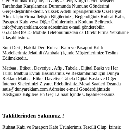
Geri Alınmak Koşuluyla Gidiş – Geliş Kargo Ücreti Müşteri
Tarafından Karşılanması Durumunda Numune Gönderimi
Gerçekleştirilmektedir. Yüksek Adetli Siparişlerinizde Özel Fiyat
Almak İçin Firma İletişim Bilgilerinizi, Beğendiğiniz Ruhsat Kabı,
Pasaport Kabı veya Diğer Ürünlerimizin Kodunu Belirterek
info@dunyareklam.com adresimize e-mail gönderebilir,
0532 693 89 15 Mobile Telefonumuzdan da Direkt Firma Yetkilisine
Ulaşabilirsiniz.
Suni Deri , Hakiki Deri Ruhsat Kabı ve Pasaport Kılıfı
Modellerimiz Jelatinli (Ambalaj) içinde Müşterilerimize Teslim
Edilmektedir..
Matbaa , Etiket , Davetiye , Afiş , Tabela , Dijital Baskı ve Her
Türlü Matbuu Evrak Basımlarınız ve Reklamlarınız İçin Dünya
Reklam Matbaa Etiket Davetiye Tabela Dijital Baskı ve Diğer
İnternet Sitelerimizi Ziyaret Edebilirsiniz..Mesai Saatleri Dışında
satis@dunyareklam.com Adresine e-mail Gönderdiğinizde
İstediğiniz Bilgilere En Geç 12 Saat İçinde Ulaşabileceksiniz.
Taklitlerinden Sakınınız..!
Ruhsat Kabı ve Pasaport Kabı Ürünlerimiz Tescilli Olup. İzinsiz