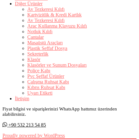
Diğer Ürünler
Av Tezkeresi Kılıfı
Kartvizitlik & Kredi Kartlık
Av Tezkeresi Kılıfı
Araç Kullanma Klavuzu Kılıfı
Notluk Kılıfı
Çantalar
Masaüstü Araçları
Plastik Şeffaf Dosya
Sekreterlik
Klasör
Klasörler ve Sunum Dosyaları
Poliçe Kabı
Pvc Şeffaf Ürünler
Çalışma Ruhsat Kabı
Kıbrıs Ruhsat Kabı
Uyarı Etiketi
İletişim
Fiyat bilgisi ve siparişlerinizi WhatsApp hattımız üzerinden
alabilirsiniz.
+90 532 213 54 85
Proudly powered by WordPress