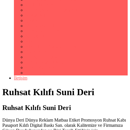
Av Tezkeresi Kılıfı
Araç Kullanma Klavuzu Kılıfı
Notluk Kılıfı
Çantalar
Masaüstü Araçları
Plastik Şeffaf Dosya
Sekreterlik
Klasör
Klasörler ve Sunum Dosyaları
Poliçe Kabı
Pvc Şeffaf Ürünler
Çalışma Ruhsat Kabı
Kıbrıs Ruhsat Kabı
Uyarı Etiketi
İletişim
Ruhsat Kılıfı Suni Deri
Ruhsat Kılıfı Suni Deri
Dünya Deri Dünya Reklam Matbaa Etiket Promosyon Ruhsat Kabı
Pasaport Kılıfı Digital Baskı San. olarak Kalitemize ve Firmamıza