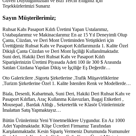
Güven Duyduğunuzdan ve Bizi Tercih Ettiğiniz için
Teşekkürlerimizi Sunarız
Sayın Müşterilerimiz;
Ruhsat Kabı Pasaport Kılıfı Üretimi Yapan Ustalarımız,
Ustabaşılarımız ve Makinacılarımız En az 15 Yıl Deneyimli Olup
Çanta, Cüzdan, ve Deri Mont Üretiminden Yetiştikleri için
Ürettiğimiz Ruhsat Kabı ve Pasaport Kılıflarımızda 1. Kalite Özel
Dikişli Çanta Cüzdan ve Deri Mont İşçiliği Kullanılmaktadır.
Suni deri, Hakiki Deri Ruhsat Kabı ve Pasaport Kılıfı
Siparişlerinizin Üretimi Piyasada Adeti 100 ile 300 $ Arasında
Satılan Cüzdana Yapılan Dikiş ve İşçiliğe Eş Değerdir…
Oto Galericilere ,Sigorta Şirketlerine ,Trafik Müşavirliklerine
,Turizm Şirketlerine Özel 1. Kalite İstenilen Renk ve Modellerde…
Biala, Desenli, Kabartmalı, Suni Deri, Hakiki Deri Ruhsat Kabı ve
Pasaport Kılıfları, Araç Kullanma Kılavuzları, Bagaj Etiketleri ,
Mousepad , Bardak Altlığı , Sekreterlik ve Klasör Ürünlerimizle
İmalattan Satış Yapmaktayız…
Bütün Ürünlerimiz Yeni Yönetmeliklere Uygundur. En Az 1000
Adet Yapılmaktadır. Klişe Ücretleri Firmamız Tarafından
Karşılanmaktadır. Kesin Sipariş Vermeniz Durumunda Numunuler