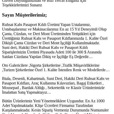
Güven Duyduğunuzdan ve Bizi Tercih Ettiğiniz için
Teşekkürlerimizi Sunarız
Sayın Müşterilerimiz;
Ruhsat Kabı Pasaport Kılıfı Üretimi Yapan Ustalarımız,
Ustabaşılarımız ve Makinacılarımız En az 15 Yıl Deneyimli Olup
Çanta, Cüzdan, ve Deri Mont Üretiminden Yetiştikleri için
Ürettiğimiz Ruhsat Kabı ve Pasaport Kılıflarımızda 1. Kalite Özel
Dikişli Çanta Cüzdan ve Deri Mont İşçiliği Kullanılmaktadır.
Suni deri, Hakiki Deri Ruhsat Kabı ve Pasaport Kılıfı
Siparişlerinizin Üretimi Piyasada Adeti 100 ile 300 $ Arasında
Satılan Cüzdana Yapılan Dikiş ve İşçiliğe Eş Değerdir…
Oto Galericilere ,Sigorta Şirketlerine ,Trafik Müşavirliklerine
,Turizm Şirketlerine Özel 1. Kalite İstenilen Renk ve Modellerde…
Biala, Desenli, Kabartmalı, Suni Deri, Hakiki Deri Ruhsat Kabı ve
Pasaport Kılıfları, Araç Kullanma Kılavuzları, Bagaj Etiketleri ,
Mousepad , Bardak Altlığı , Sekreterlik ve Klasör Ürünlerimizle
İmalattan Satış Yapmaktayız…
Bütün Ürünlerimiz Yeni Yönetmeliklere Uygundur. En Az 1000
Adet Yapılmaktadır. Klişe Ücretleri Firmamız Tarafından
Karşılanmaktadır. Kesin Sipariş Vermeniz Durumunda Numunuler