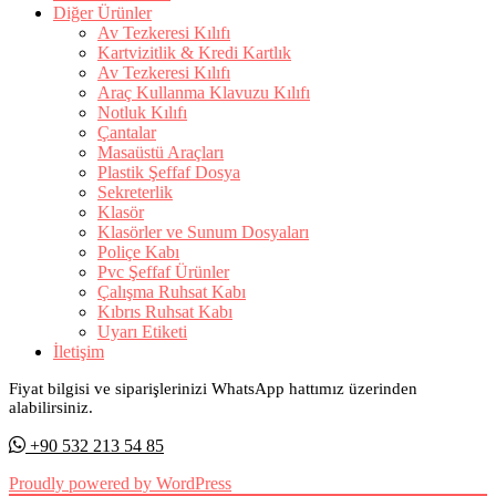
Diğer Ürünler
Av Tezkeresi Kılıfı
Kartvizitlik & Kredi Kartlık
Av Tezkeresi Kılıfı
Araç Kullanma Klavuzu Kılıfı
Notluk Kılıfı
Çantalar
Masaüstü Araçları
Plastik Şeffaf Dosya
Sekreterlik
Klasör
Klasörler ve Sunum Dosyaları
Poliçe Kabı
Pvc Şeffaf Ürünler
Çalışma Ruhsat Kabı
Kıbrıs Ruhsat Kabı
Uyarı Etiketi
İletişim
Fiyat bilgisi ve siparişlerinizi WhatsApp hattımız üzerinden
alabilirsiniz.
+90 532 213 54 85
Proudly powered by WordPress