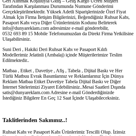
Geri Alınmak Koşuluyla Gidiş – Geliş Kargo Ücreti Müşteri
Tarafından Karşılanması Durumunda Numune Gönderimi
Gerçekleştirilmektedir. Yüksek Adetli Siparişlerinizde Özel Fiyat
Almak İçin Firma İletişim Bilgilerinizi, Beğendiğiniz Ruhsat Kabı,
Pasaport Kabı veya Diğer Ürünlerimizin Kodunu Belirterek
info@dunyareklam.com adresimize e-mail gönderebilir,
0532 693 89 15 Mobile Telefonumuzdan da Direkt Firma Yetkilisine
Ulaşabilirsiniz.
Suni Deri , Hakiki Deri Ruhsat Kabı ve Pasaport Kılıfı
Modellerimiz Jelatinli (Ambalaj) içinde Müşterilerimize Teslim
Edilmektedir..
Matbaa , Etiket , Davetiye , Afiş , Tabela , Dijital Baskı ve Her
Türlü Matbuu Evrak Basımlarınız ve Reklamlarınız İçin Dünya
Reklam Matbaa Etiket Davetiye Tabela Dijital Baskı ve Diğer
İnternet Sitelerimizi Ziyaret Edebilirsiniz..Mesai Saatleri Dışında
satis@dunyareklam.com Adresine e-mail Gönderdiğinizde
İstediğiniz Bilgilere En Geç 12 Saat İçinde Ulaşabileceksiniz.
Taklitlerinden Sakınınız..!
Ruhsat Kabı ve Pasaport Kabı Ürünlerimiz Tescilli Olup. İzinsiz