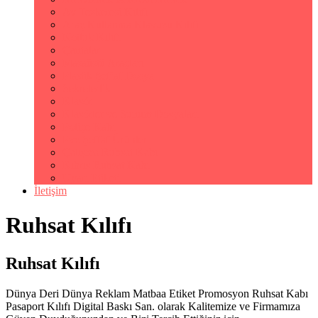
Av Tezkeresi Kılıfı
Araç Kullanma Klavuzu Kılıfı
Notluk Kılıfı
Çantalar
Masaüstü Araçları
Plastik Şeffaf Dosya
Sekreterlik
Klasör
Klasörler ve Sunum Dosyaları
Poliçe Kabı
Pvc Şeffaf Ürünler
Çalışma Ruhsat Kabı
Kıbrıs Ruhsat Kabı
Uyarı Etiketi
İletişim
Ruhsat Kılıfı
Ruhsat Kılıfı
Dünya Deri Dünya Reklam Matbaa Etiket Promosyon Ruhsat Kabı
Pasaport Kılıfı Digital Baskı San. olarak Kalitemize ve Firmamıza