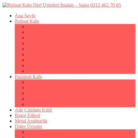
Ana Sayfa
Ruhsat Kabı
Lüx Suni Deri Ruhsat Kabı
Filo Ruhsat Kabı (Çok Amaçlı)
Hakiki Deri Ruhsat Kabı
Standart Baskılı Ruhsat Kabı
Standart Kabartmalı Ruhsat Kabı
Desenli Baskılı Ruhsat Kabı
Desenli Kabartmalı Ruhsat Kabı
Pvc Ofset Baskılı Ruhsat Kabı
Çıtçıtlı Ruhsat Kabı
Pasaport Kabı
Lüx Suni Deri Pasaport Kılıfı
Hakiki Deri Pasaport Kılıfı
Standart Baskılı Pasaport Kılıfı
Desenli Baskılı Pasaport Kılıfı
Şeffaf Pasaport Kılıfı
Aile Cüzdanı Kılıfı
Bagaj Etiketi
Metal Anahtarlık
Diğer Ürünler
Av Tezkeresi Kılıfı
Kartvizitlik & Kredi Kartlık