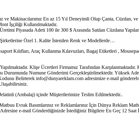
mız ve Makinacılarımız En az 15 Yıl Deneyimli Olup Çanta, Cüzdan, ve 
ont İşçiliği Kullanılmaktadır.
in Üretimi Piyasada Adeti 100 ile 300 $ Arasında Satılan Cüzdana Yapıla
m Şirketlerine Özel 1. Kalite İstenilen Renk ve Modellerde…
aport Kılıfları, Araç Kullanma Kılavuzları, Bagaj Etiketleri , Mousepad 
Yapılmaktadır. Klişe Ücretleri Firmamız Tarafından Karşılanmaktadı
ı Durumunda Numune Gönderimi Gerçekleştirilmektedir. Yüksek Adetli Si
Kodunu Belirterek info@dunyareklam.com adresimize e-mail gönderebil
aşabilirsiniz.
elatinli (Ambalaj) içinde Müşterilerimize Teslim Edilmektedir..
lü Matbuu Evrak Basımlarınız ve Reklamlarınız İçin Dünya Reklam Matbaa
Adresine e-mail Gönderdiğinizde İstediğiniz Bilgilere En Geç 12 Saat İ