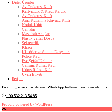
Diğer Ürünler
Av Tezkeresi Kılıfı
Kartvizitlik & Kredi Kartlık
Av Tezkeresi Kılıfı
Araç Kullanma Klavuzu Kılıfı
Notluk Kılıfı
Çantalar
Masaüstü Araçları
Plastik Şeffaf Dosya
Sekreterlik
Klasör
Klasörler ve Sunum Dosyaları
Poliçe Kabı
Pvc Şeffaf Ürünler
Çalışma Ruhsat Kabı
Kıbrıs Ruhsat Kabı
Uyarı Etiketi
İletişim
Fiyat bilgisi ve siparişlerinizi WhatsApp hattımız üzerinden alabilirsini
+90 532 213 54 85
Proudly powered by WordPress