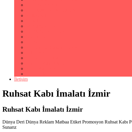
Av Tezkeresi Kılıfı
Araç Kullanma Klavuzu Kılıfı
Notluk Kılıfı
Çantalar
Masaüstü Araçları
Plastik Şeffaf Dosya
Sekreterlik
Klasör
Klasörler ve Sunum Dosyaları
Poliçe Kabı
Pvc Şeffaf Ürünler
Çalışma Ruhsat Kabı
Kıbrıs Ruhsat Kabı
Uyarı Etiketi
İletişim
Ruhsat Kabı İmalatı İzmir
Ruhsat Kabı İmalatı İzmir
Dünya Deri Dünya Reklam Matbaa Etiket Promosyon Ruhsat Kabı Pasap
Sunarız