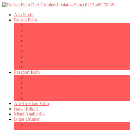
Ana Sayfa
Ruhsat Kabı
Lüx Suni Deri Ruhsat Kabı
Filo Ruhsat Kabı (Çok Amaçlı)
Hakiki Deri Ruhsat Kabı
Standart Baskılı Ruhsat Kabı
Standart Kabartmalı Ruhsat Kabı
Desenli Baskılı Ruhsat Kabı
Desenli Kabartmalı Ruhsat Kabı
Pvc Ofset Baskılı Ruhsat Kabı
Çıtçıtlı Ruhsat Kabı
Pasaport Kabı
Lüx Suni Deri Pasaport Kılıfı
Hakiki Deri Pasaport Kılıfı
Standart Baskılı Pasaport Kılıfı
Desenli Baskılı Pasaport Kılıfı
Şeffaf Pasaport Kılıfı
Aile Cüzdanı Kılıfı
Bagaj Etiketi
Metal Anahtarlık
Diğer Ürünler
Av Tezkeresi Kılıfı
Kartvizitlik & Kredi Kartlık