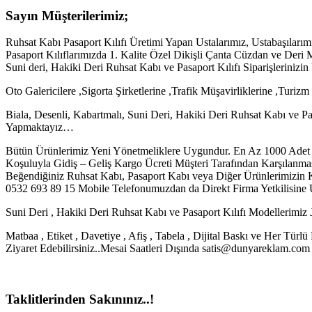
Sayın Müşterilerimiz;
Ruhsat Kabı Pasaport Kılıfı Üretimi Yapan Ustalarımız, Ustabaşıları
Pasaport Kılıflarımızda 1. Kalite Özel Dikişli Çanta Cüzdan ve Deri M
Suni deri, Hakiki Deri Ruhsat Kabı ve Pasaport Kılıfı Siparişleriniz
Oto Galericilere ,Sigorta Şirketlerine ,Trafik Müşavirliklerine ,Turiz
Biala, Desenli, Kabartmalı, Suni Deri, Hakiki Deri Ruhsat Kabı ve Pas
Yapmaktayız…
Bütün Ürünlerimiz Yeni Yönetmeliklere Uygundur. En Az 1000 Adet 
Koşuluyla Gidiş – Geliş Kargo Ücreti Müşteri Tarafından Karşılanmas
Beğendiğiniz Ruhsat Kabı, Pasaport Kabı veya Diğer Ürünlerimizin 
0532 693 89 15 Mobile Telefonumuzdan da Direkt Firma Yetkilisine Ul
Suni Deri , Hakiki Deri Ruhsat Kabı ve Pasaport Kılıfı Modellerimiz J
Matbaa , Etiket , Davetiye , Afiş , Tabela , Dijital Baskı ve Her Tür
Ziyaret Edebilirsiniz..Mesai Saatleri Dışında satis@dunyareklam.com 
Taklitlerinden Sakınınız..!