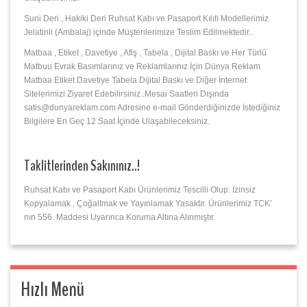
Suni Deri , Hakiki Deri Ruhsat Kabı ve Pasaport Kılıfı Modellerimiz
Jelatinli (Ambalaj) içinde Müşterilerimize Teslim Edilmektedir..
Matbaa , Etiket , Davetiye , Afiş , Tabela , Dijital Baskı ve Her Türlü
Matbuu Evrak Basımlarınız ve Reklamlarınız İçin Dünya Reklam
Matbaa Etiket Davetiye Tabela Dijital Baskı ve Diğer İnternet
Sitelerimizi Ziyaret Edebilirsiniz..Mesai Saatleri Dışında
satis@dunyareklam.com Adresine e-mail Gönderdiğinizde İstediğiniz
Bilgilere En Geç 12 Saat İçinde Ulaşabileceksiniz.
Taklitlerinden Sakınınız..!
Ruhsat Kabı ve Pasaport Kabı Ürünlerimiz Tescilli Olup. İzinsiz
Kopyalamak , Çoğaltmak ve Yayınlamak Yasaktır. Ürünlerimiz TCK’
nın 556. Maddesi Uyarınca Koruma Altına Alınmıştır.
Hızlı Menü