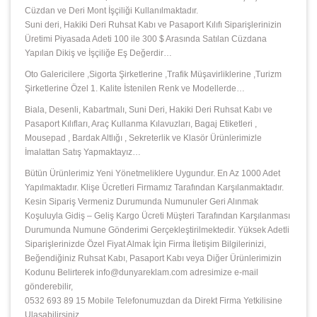
Cüzdan ve Deri Mont İşçiliği Kullanılmaktadır.
Suni deri, Hakiki Deri Ruhsat Kabı ve Pasaport Kılıfı Siparişlerinizin
Üretimi Piyasada Adeti 100 ile 300 $ Arasında Satılan Cüzdana
Yapılan Dikiş ve İşçiliğe Eş Değerdir…
Oto Galericilere ,Sigorta Şirketlerine ,Trafik Müşavirliklerine ,Turizm
Şirketlerine Özel 1. Kalite İstenilen Renk ve Modellerde…
Biala, Desenli, Kabartmalı, Suni Deri, Hakiki Deri Ruhsat Kabı ve
Pasaport Kılıfları, Araç Kullanma Kılavuzları, Bagaj Etiketleri ,
Mousepad , Bardak Altlığı , Sekreterlik ve Klasör Ürünlerimizle
İmalattan Satış Yapmaktayız…
Bütün Ürünlerimiz Yeni Yönetmeliklere Uygundur. En Az 1000 Adet
Yapılmaktadır. Klişe Ücretleri Firmamız Tarafından Karşılanmaktadır.
Kesin Sipariş Vermeniz Durumunda Numunuler Geri Alınmak
Koşuluyla Gidiş – Geliş Kargo Ücreti Müşteri Tarafından Karşılanması
Durumunda Numune Gönderimi Gerçekleştirilmektedir. Yüksek Adetli
Siparişlerinizde Özel Fiyat Almak İçin Firma İletişim Bilgilerinizi,
Beğendiğiniz Ruhsat Kabı, Pasaport Kabı veya Diğer Ürünlerimizin
Kodunu Belirterek info@dunyareklam.com adresimize e-mail
gönderebilir,
0532 693 89 15 Mobile Telefonumuzdan da Direkt Firma Yetkilisine
Ulaşabilirsiniz.