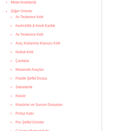
Metal Anahtarlık
Diğer Ürünler
Av Tezkeresi Kılıfı
Kartvizitlik & Kredi Kartlık
Av Tezkeresi Kılıfı
Araç Kullanma Klavuzu Kılıfı
Notluk Kılıfı
Çantalar
Masaüstü Araçları
Plastik Şeffaf Dosya
Sekreterlik
Klasör
Klasörler ve Sunum Dosyaları
Poliçe Kabı
Pvc Şeffaf Ürünler
Çalışma Ruhsat Kabı