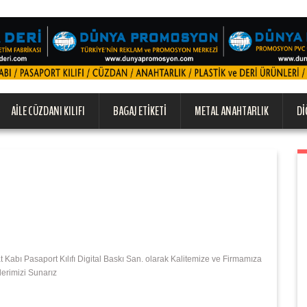
AILE CÜZDANI KILIFI
BAGAJ ETIKETI
METAL ANAHTARLIK
DI
bı Pasaport Kılıfı Digital Baskı San. olarak Kalitemize ve Firmamıza
lerimizi Sunarız