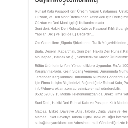
Ruhsat Kabı Pasaport Kılıfı Üretimi Yapan Ustalarımız, Usta
Cüzdan, ve Deri Mont Üretiminden Yetiştikleri için Ürettiğimi
Cüzdan ve Deri Mont İşçiliği Kullanılmaktadır.
Suni deri, Hakiki Deri Ruhsat Kabı ve Pasaport Kılıfı Sipari
Yapılan Dikiş ve İşçiliğe Eş Değerdir…
Oto Galericilere ,Sigorta Şirketlerine ,Trafik Müşavirliklerin
Biala, Desenli, Kabartmalı, Suni Deri, Hakiki Deri Ruhsat Kabı
Mousepad , Bardak Altlığı , Sekreterlik ve Klasör Ürünlerim
Bütün Ürünlerimiz Yeni Yönetmeliklere Uygundur. En Az 1000
Karşılanmaktadır. Kesin Sipariş Vermeniz Durumunda Numunu
Tarafından Karşılanması Durumunda Numune Gönderimi Gerçek
İçin Firma İletişim Bilgilerinizi, Beğendiğiniz Ruhsat Kabı,
info@dunyareklam.com adresimize e-mail gönderebilir,
0532 693 89 15 Mobile Telefonumuzdan da Direkt Firma Yetkil
Suni Deri , Hakiki Deri Ruhsat Kabı ve Pasaport Kılıfı Modelle
Matbaa , Etiket , Davetiye , Afiş , Tabela , Dijital Baskı ve
Matbaa Etiket Davetiye Tabela Dijital Baskı ve Diğer İnternet 
satis@dunyareklam.com Adresine e-mail Gönderdiğinizde İste