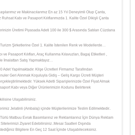
başılarımız ve Makinacılarımız En az 15 Yıl Deneyimli Olup Çanta,
z Ruhsat Kabı ve Pasaport Kılıflarımızda 1. Kalite Özel Dikişli Çanta
şlerinizin Üretimi Piyasada Adeti 100 ile 300 $ Arasında Satılan Cüzdana
e ,Turizm Şirketlerine Özel 1. Kalite İstenilen Renk ve Modellerde…
 ve Pasaport Kılıfları, Araç Kullanma Kılavuzları, Bagaj Etiketleri ,
izle İmalattan Satış Yapmaktayız…
 Adet Yapılmaktadır. Klişe Ücretleri Firmamız Tarafından
ler Geri Alınmak Koşuluyla Gidiş – Geliş Kargo Ücreti Müşteri
leştirilmektedir. Yüksek Adetli Siparişlerinizde Özel Fiyat Almak
 Pasaport Kabı veya Diğer Ürünlerimizin Kodunu Belirterek
isine Ulaşabilirsiniz.
rimiz Jelatinli (Ambalaj) içinde Müşterilerimize Teslim Edilmektedir..
 Her Türlü Matbuu Evrak Basımlarınız ve Reklamlarınız İçin Dünya Reklam
Sitelerimizi Ziyaret Edebilirsiniz..Mesai Saatleri Dışında
diğiniz Bilgilere En Geç 12 Saat İçinde Ulaşabileceksiniz.