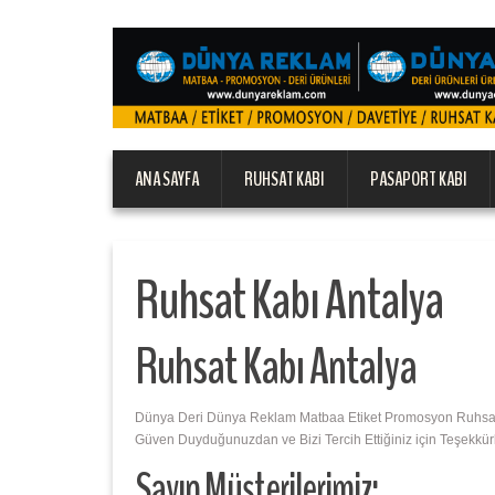
ANA SAYFA
RUHSAT KABI
PASAPORT KABI
Ruhsat Kabı Antalya
Ruhsat Kabı Antalya
Dünya Deri Dünya Reklam Matbaa Etiket Promosyon Ruhsat Ka
Güven Duyduğunuzdan ve Bizi Tercih Ettiğiniz için Teşekkür
Sayın Müşterilerimiz;