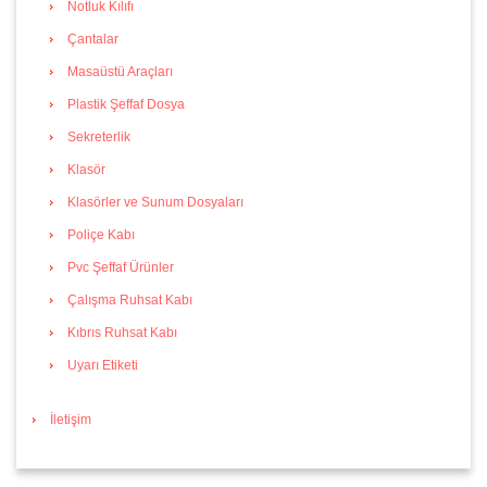
Notluk Kılıfı
Çantalar
Masaüstü Araçları
Plastik Şeffaf Dosya
Sekreterlik
Klasör
Klasörler ve Sunum Dosyaları
Poliçe Kabı
Pvc Şeffaf Ürünler
Çalışma Ruhsat Kabı
Kıbrıs Ruhsat Kabı
Uyarı Etiketi
İletişim