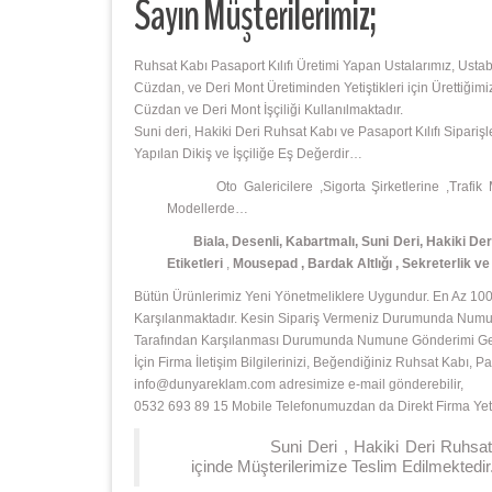
Sayın Müşterilerimiz;
Ruhsat Kabı Pasaport Kılıfı Üretimi Yapan Ustalarımız, Usta
Cüzdan, ve Deri Mont Üretiminden Yetiştikleri için Ürettiğimi
Cüzdan ve Deri Mont İşçiliği Kullanılmaktadır.
Suni deri, Hakiki Deri Ruhsat Kabı ve Pasaport Kılıfı Sipari
Yapılan Dikiş ve İşçiliğe Eş Değerdir…
Oto Galericilere ,Sigorta Şirketlerine ,Trafik Müş
Modellerde…
Biala, Desenli, Kabartmalı, Suni Deri, Hakiki Deri 
Etiketleri
,
Mousepad
,
Bardak Altlığı , Sekreterlik v
Bütün Ürünlerimiz Yeni Yönetmeliklere Uygundur. En Az 1000
Karşılanmaktadır. Kesin Sipariş Vermeniz Durumunda Numunu
Tarafından Karşılanması Durumunda Numune Gönderimi Gerçek
İçin Firma İletişim Bilgilerinizi, Beğendiğiniz Ruhsat Kabı,
info@dunyareklam.com adresimize e-mail gönderebilir,
0532 693 89 15 Mobile Telefonumuzdan da Direkt Firma Yetkl
Suni Deri , Hakiki Deri Ruhsat Kabı v
içinde Müşterilerimize Teslim Edilmektedir.