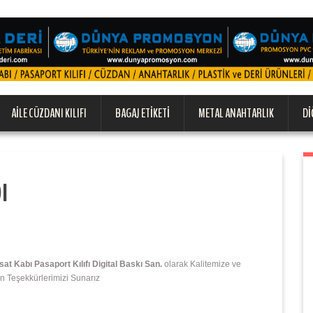
AILE CÜZDANI KILIFI
BAGAJ ETIKETI
METAL ANAHTARLIK
DI
ı
 Kabı Pasaport Kılıfı Digital Baskı San.
olarak Kalitemize ve
n Teşekkürlerimizi Sunarız