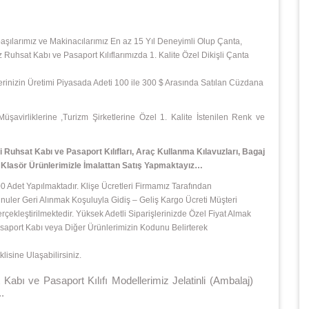
başılarımız ve Makinacılarımız En az 15 Yıl Deneyimli Olup Çanta,
z Ruhsat Kabı ve Pasaport Kılıflarımızda 1. Kalite Özel Dikişli Çanta
şlerinizin Üretimi Piyasada Adeti 100 ile 300 $ Arasında Satılan Cüzdana
avirliklerine ,Turizm Şirketlerine Özel 1. Kalite İstenilen Renk ve
Ruhsat Kabı ve Pasaport Kılıfları, Araç Kullanma Kılavuzları, Bagaj
e Klasör
Ürünlerimizle İmalattan Satış Yapmaktayız…
 Adet Yapılmaktadır. Klişe Ücretleri Firmamız Tarafından
ler Geri Alınmak Koşuluyla Gidiş – Geliş Kargo Ücreti Müşteri
leştirilmektedir. Yüksek Adetli Siparişlerinizde Özel Fiyat Almak
 Pasaport Kabı veya Diğer Ürünlerimizin Kodunu Belirterek
isine Ulaşabilirsiniz.
e Pasaport Kılıfı Modellerimiz Jelatinli (Ambalaj)
.