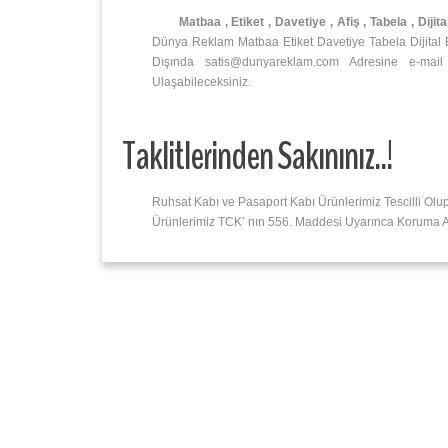
Matbaa , Etiket , Davetiye , Afiş , Tabela , Dijita
Dünya Reklam Matbaa Etiket Davetiye Tabela Dijital Bas
Dışında satis@dunyareklam.com Adresine e-mail
Ulaşabileceksiniz.
Taklitlerinden Sakınınız..!
Ruhsat Kabı ve Pasaport Kabı Ürünlerimiz Tescilli Olu
Ürünlerimiz TCK’ nın 556. Maddesi Uyarınca Koruma Alt