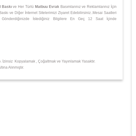
l Baskı
ve Her Türlü
Matbuu Evrak
Basımlarınız ve Reklamlarınız İçin
kı ve Diğer İnternet Sitelerimizi Ziyaret Edebilirsiniz..Mesai Saatleri
 Gönderdiğinizde İstediğiniz Bilgilere En Geç 12 Saat İçinde
p. İzinsiz Kopyalamak , Çoğaltmak ve Yayınlamak Yasaktır.
ına Alınmıştır.