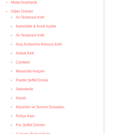
Metal Anahtarlık
Diğer Ürünler
Av Tezkeresi Kılıfı
Kartvizitlik & Kredi Kartlık
Av Tezkeresi Kılıfı
Araç Kullanma Klavuzu Kılıfı
Notluk Kılıfı
Çantalar
Masaüstü Araçları
Plastik Şeffaf Dosya
Sekreterlik
Klasör
Klasörler ve Sunum Dosyaları
Poliçe Kabı
Pvc Şeffaf Ürünler
Çalışma Ruhsat Kabı