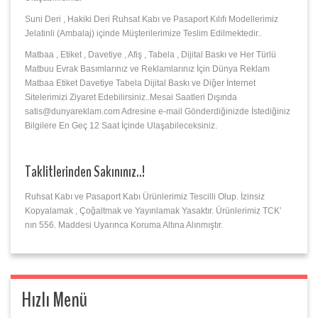
Suni Deri , Hakiki Deri Ruhsat Kabı ve Pasaport Kılıfı Modellerimiz
Jelatinli (Ambalaj) içinde Müşterilerimize Teslim Edilmektedir..
Matbaa , Etiket , Davetiye , Afiş , Tabela , Dijital Baskı ve Her Türlü
Matbuu Evrak Basımlarınız ve Reklamlarınız İçin Dünya Reklam
Matbaa Etiket Davetiye Tabela Dijital Baskı ve Diğer İnternet
Sitelerimizi Ziyaret Edebilirsiniz..Mesai Saatleri Dışında
satis@dunyareklam.com Adresine e-mail Gönderdiğinizde İstediğiniz
Bilgilere En Geç 12 Saat İçinde Ulaşabileceksiniz.
Taklitlerinden Sakınınız..!
Ruhsat Kabı ve Pasaport Kabı Ürünlerimiz Tescilli Olup. İzinsiz
Kopyalamak , Çoğaltmak ve Yayınlamak Yasaktır. Ürünlerimiz TCK’
nın 556. Maddesi Uyarınca Koruma Altına Alınmıştır.
Hızlı Menü