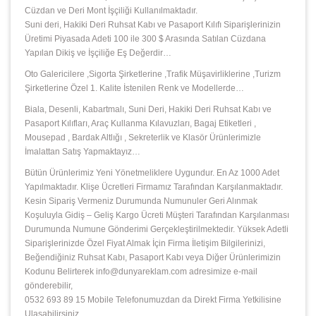
Cüzdan ve Deri Mont İşçiliği Kullanılmaktadır.
Suni deri, Hakiki Deri Ruhsat Kabı ve Pasaport Kılıfı Siparişlerinizin
Üretimi Piyasada Adeti 100 ile 300 $ Arasında Satılan Cüzdana
Yapılan Dikiş ve İşçiliğe Eş Değerdir…
Oto Galericilere ,Sigorta Şirketlerine ,Trafik Müşavirliklerine ,Turizm
Şirketlerine Özel 1. Kalite İstenilen Renk ve Modellerde…
Biala, Desenli, Kabartmalı, Suni Deri, Hakiki Deri Ruhsat Kabı ve
Pasaport Kılıfları, Araç Kullanma Kılavuzları, Bagaj Etiketleri ,
Mousepad , Bardak Altlığı , Sekreterlik ve Klasör Ürünlerimizle
İmalattan Satış Yapmaktayız…
Bütün Ürünlerimiz Yeni Yönetmeliklere Uygundur. En Az 1000 Adet
Yapılmaktadır. Klişe Ücretleri Firmamız Tarafından Karşılanmaktadır.
Kesin Sipariş Vermeniz Durumunda Numunuler Geri Alınmak
Koşuluyla Gidiş – Geliş Kargo Ücreti Müşteri Tarafından Karşılanması
Durumunda Numune Gönderimi Gerçekleştirilmektedir. Yüksek Adetli
Siparişlerinizde Özel Fiyat Almak İçin Firma İletişim Bilgilerinizi,
Beğendiğiniz Ruhsat Kabı, Pasaport Kabı veya Diğer Ürünlerimizin
Kodunu Belirterek info@dunyareklam.com adresimize e-mail
gönderebilir,
0532 693 89 15 Mobile Telefonumuzdan da Direkt Firma Yetkilisine
Ulaşabilirsiniz.