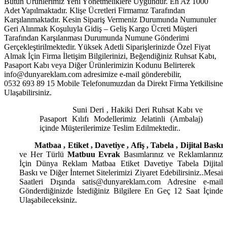
Bütün Ürünlerimiz Yeni Yönetmeliklere Uygundur. En Az 1000
Adet Yapılmaktadır. Klişe Ücretleri Firmamız Tarafından
Karşılanmaktadır. Kesin Sipariş Vermeniz Durumunda Numunuler
Geri Alınmak Koşuluyla Gidiş – Geliş Kargo Ücreti Müşteri
Tarafından Karşılanması Durumunda Numune Gönderimi
Gerçekleştirilmektedir. Yüksek Adetli Siparişlerinizde Özel Fiyat
Almak İçin Firma İletişim Bilgilerinizi, Beğendiğiniz Ruhsat Kabı,
Pasaport Kabı veya Diğer Ürünlerimizin Kodunu Belirterek
info@dunyareklam.com adresimize e-mail gönderebilir,
0532 693 89 15 Mobile Telefonumuzdan da Direkt Firma Yetkilisine
Ulaşabilirsiniz.
Suni Deri , Hakiki Deri Ruhsat Kabı ve
Pasaport Kılıfı Modellerimiz Jelatinli (Ambalaj)
içinde Müşterilerimize Teslim Edilmektedir..
Matbaa , Etiket , Davetiye , Afiş , Tabela , Dijital Baskı
ve Her Türlü
Matbuu Evrak
Basımlarınız ve Reklamlarınız
İçin Dünya Reklam Matbaa Etiket Davetiye Tabela Dijital
Baskı ve Diğer İnternet Sitelerimizi Ziyaret Edebilirsiniz..Mesai
Saatleri Dışında satis@dunyareklam.com Adresine e-mail
Gönderdiğinizde İstediğiniz Bilgilere En Geç 12 Saat İçinde
Ulaşabileceksiniz.