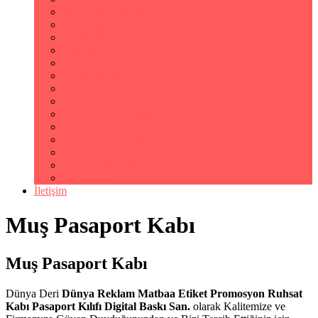
Av Tezkeresi Kılıfı
Araç Kullanma Klavuzu Kılıfı
Notluk Kılıfı
Çantalar
Masaüstü Araçları
Plastik Şeffaf Dosya
Sekreterlik
Klasör
Klasörler ve Sunum Dosyaları
Poliçe Kabı
Pvc Şeffaf Ürünler
Çalışma Ruhsat Kabı
Kıbrıs Ruhsat Kabı
Uyarı Etiketi
İletişim
Muş Pasaport Kabı
Muş Pasaport Kabı
Dünya Deri
Dünya Reklam Matbaa Etiket Promosyon Ruhsat
Kabı Pasaport Kılıfı Digital Baskı San.
olarak Kalitemize ve