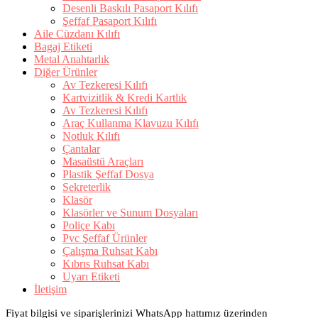
Desenli Baskılı Pasaport Kılıfı
Şeffaf Pasaport Kılıfı
Aile Cüzdanı Kılıfı
Bagaj Etiketi
Metal Anahtarlık
Diğer Ürünler
Av Tezkeresi Kılıfı
Kartvizitlik & Kredi Kartlık
Av Tezkeresi Kılıfı
Araç Kullanma Klavuzu Kılıfı
Notluk Kılıfı
Çantalar
Masaüstü Araçları
Plastik Şeffaf Dosya
Sekreterlik
Klasör
Klasörler ve Sunum Dosyaları
Poliçe Kabı
Pvc Şeffaf Ürünler
Çalışma Ruhsat Kabı
Kıbrıs Ruhsat Kabı
Uyarı Etiketi
İletişim
Fiyat bilgisi ve siparişlerinizi WhatsApp hattımız üzerinden