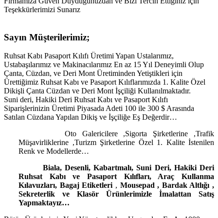
Firmamıza Güven Duyduğunuzdan ve Bizi Tercih Ettiğiniz için
Teşekkürlerimizi Sunarız
Sayın Müşterilerimiz;
Ruhsat Kabı Pasaport Kılıfı Üretimi Yapan Ustalarımız,
Ustabaşılarımız ve Makinacılarımız En az 15 Yıl Deneyimli Olup
Çanta, Cüzdan, ve Deri Mont Üretiminden Yetiştikleri için
Ürettiğimiz Ruhsat Kabı ve Pasaport Kılıflarımızda 1. Kalite Özel
Dikişli Çanta Cüzdan ve Deri Mont İşçiliği Kullanılmaktadır.
Suni deri, Hakiki Deri Ruhsat Kabı ve Pasaport Kılıfı
Siparişlerinizin Üretimi Piyasada Adeti 100 ile 300 $ Arasında
Satılan Cüzdana Yapılan Dikiş ve İşçiliğe Eş Değerdir…
Oto Galericilere ,Sigorta Şirketlerine ,Trafik
Müşavirliklerine ,Turizm Şirketlerine Özel 1. Kalite İstenilen
Renk ve Modellerde…
Biala, Desenli, Kabartmalı, Suni Deri, Hakiki Deri
Ruhsat Kabı ve Pasaport Kılıfları, Araç Kullanma
Kılavuzları, Bagaj Etiketleri
,
Mousepad
,
Bardak Altlığı ,
Sekreterlik ve Klasör
Ürünlerimizle İmalattan Satış
Yapmaktayız…