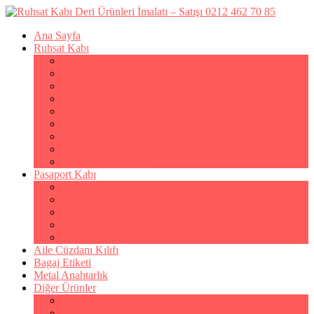
Ana Sayfa
Ruhsat Kabı
Lüx Suni Deri Ruhsat Kabı
Filo Ruhsat Kabı (Çok Amaçlı)
Hakiki Deri Ruhsat Kabı
Standart Baskılı Ruhsat Kabı
Standart Kabartmalı Ruhsat Kabı
Desenli Baskılı Ruhsat Kabı
Desenli Kabartmalı Ruhsat Kabı
Pvc Ofset Baskılı Ruhsat Kabı
Çıtçıtlı Ruhsat Kabı
Pasaport Kabı
Lüx Suni Deri Pasaport Kılıfı
Hakiki Deri Pasaport Kılıfı
Standart Baskılı Pasaport Kılıfı
Desenli Baskılı Pasaport Kılıfı
Şeffaf Pasaport Kılıfı
Aile Cüzdanı Kılıfı
Bagaj Etiketi
Metal Anahtarlık
Diğer Ürünler
Av Tezkeresi Kılıfı
Kartvizitlik & Kredi Kartlık