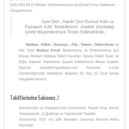
0532 693 89 15 Mobile Telefonumuzdan da Direkt Firma Yetkilisine
Ulaşabilirsiniz.
Suni Deri , Hakiki Deri Ruhsat Kabı ve
Pasaport Kılıfı Modellerimiz Jelatinli (Ambalaj)
içinde Müşterilerimize Teslim Edilmektedir..
Matbaa , Etiket , Davetiye , Afiş , Tabela , Dijital Baskı
ve
Her Türlü
Matbuu Evrak
Basımlarınız ve Reklamlarınız İçin
Dünya Reklam Matbaa Etiket Davetiye Tabela Dijital Baskı ve
Diğer İnternet Sitelerimizi Ziyaret Edebilirsiniz..Mesai Saatleri
Dışında satis@dunyareklam.com Adresine e-mail
Gönderdiğinizde İstediğiniz Bilgilere En Geç 12 Saat İçinde
Ulaşabileceksiniz.
Taklitlerinden Sakınınız..!
Ruhsat Kabı ve Pasaport Kabı Ürünlerimiz Tescilli Olup. İzinsiz
Kopyalamak , Çoğaltmak ve Yayınlamak Yasaktır.
Ürünlerimiz TCK’ nın 556. Maddesi Uyarınca Koruma Altına
Alınmıştır.