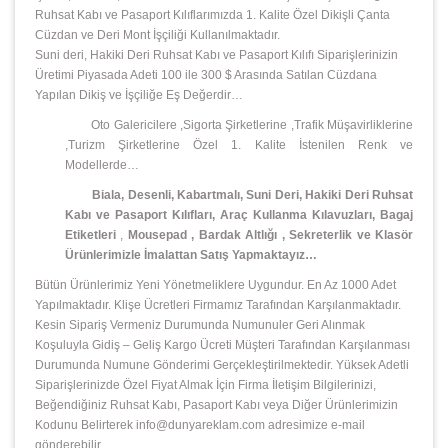
Ruhsat Kabı ve Pasaport Kılıflarımızda 1. Kalite Özel Dikişli Çanta
Cüzdan ve Deri Mont İşçiliği Kullanılmaktadır.
Suni deri, Hakiki Deri Ruhsat Kabı ve Pasaport Kılıfı Siparişlerinizin
Üretimi Piyasada Adeti 100 ile 300 $ Arasında Satılan Cüzdana
Yapılan Dikiş ve İşçiliğe Eş Değerdir…
Oto Galericilere ,Sigorta Şirketlerine ,Trafik Müşavirliklerine
,Turizm Şirketlerine Özel 1. Kalite İstenilen Renk ve
Modellerde…
Biala, Desenli, Kabartmalı, Suni Deri, Hakiki Deri Ruhsat
Kabı ve Pasaport Kılıfları, Araç Kullanma Kılavuzları, Bagaj
Etiketleri
,
Mousepad
,
Bardak Altlığı , Sekreterlik ve Klasör
Ürünlerimizle İmalattan Satış Yapmaktayız…
Bütün Ürünlerimiz Yeni Yönetmeliklere Uygundur. En Az 1000 Adet
Yapılmaktadır. Klişe Ücretleri Firmamız Tarafından Karşılanmaktadır.
Kesin Sipariş Vermeniz Durumunda Numunuler Geri Alınmak
Koşuluyla Gidiş – Geliş Kargo Ücreti Müşteri Tarafından Karşılanması
Durumunda Numune Gönderimi Gerçekleştirilmektedir. Yüksek Adetli
Siparişlerinizde Özel Fiyat Almak İçin Firma İletişim Bilgilerinizi,
Beğendiğiniz Ruhsat Kabı, Pasaport Kabı veya Diğer Ürünlerimizin
Kodunu Belirterek info@dunyareklam.com adresimize e-mail
gönderebilir,