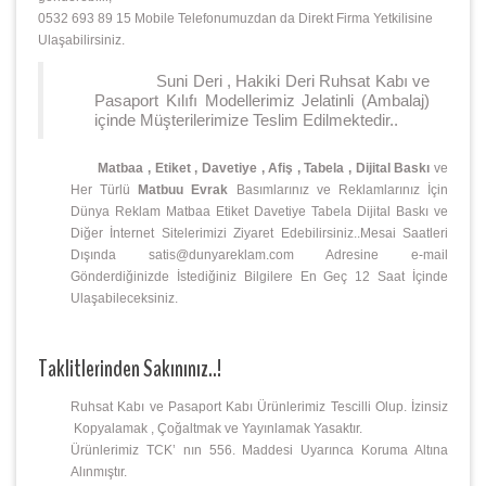
0532 693 89 15 Mobile Telefonumuzdan da Direkt Firma Yetkilisine
Ulaşabilirsiniz.
Suni Deri , Hakiki Deri Ruhsat Kabı ve
Pasaport Kılıfı Modellerimiz Jelatinli (Ambalaj)
içinde Müşterilerimize Teslim Edilmektedir..
Matbaa , Etiket , Davetiye , Afiş , Tabela , Dijital Baskı
ve
Her Türlü
Matbuu Evrak
Basımlarınız ve Reklamlarınız İçin
Dünya Reklam Matbaa Etiket Davetiye Tabela Dijital Baskı ve
Diğer İnternet Sitelerimizi Ziyaret Edebilirsiniz..Mesai Saatleri
Dışında satis@dunyareklam.com Adresine e-mail
Gönderdiğinizde İstediğiniz Bilgilere En Geç 12 Saat İçinde
Ulaşabileceksiniz.
Taklitlerinden Sakınınız..!
Ruhsat Kabı ve Pasaport Kabı Ürünlerimiz Tescilli Olup. İzinsiz
Kopyalamak , Çoğaltmak ve Yayınlamak Yasaktır.
Ürünlerimiz TCK’ nın 556. Maddesi Uyarınca Koruma Altına
Alınmıştır.