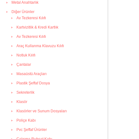
Metal Anahtarlık
Diğer Ürünler
Av Tezkeresi Kılıfı
Kartvizitlik & Kredi Kartlık
Av Tezkeresi Kılıfı
Araç Kullanma Klavuzu Kılıfı
Notluk Kılıfı
Çantalar
Masaüstü Araçları
Plastik Şeffaf Dosya
Sekreterlik
Klasör
Klasörler ve Sunum Dosyaları
Poliçe Kabı
Pvc Şeffaf Ürünler
Çalışma Ruhsat Kabı