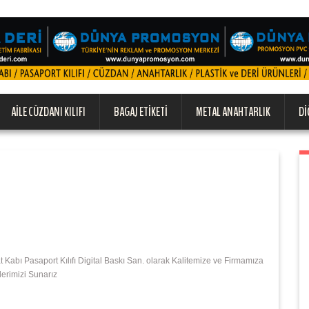
AILE CÜZDANI KILIFI
BAGAJ ETIKETI
METAL ANAHTARLIK
DI
bı Pasaport Kılıfı Digital Baskı San. olarak Kalitemize ve Firmamıza
lerimizi Sunarız