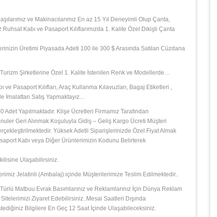
başılarımız ve Makinacılarımız En az 15 Yıl Deneyimli Olup Çanta,
z Ruhsat Kabı ve Pasaport Kılıflarımızda 1. Kalite Özel Dikişli Çanta
şlerinizin Üretimi Piyasada Adeti 100 ile 300 $ Arasında Satılan Cüzdana
e ,Turizm Şirketlerine Özel 1. Kalite İstenilen Renk ve Modellerde…
 ve Pasaport Kılıfları, Araç Kullanma Kılavuzları, Bagaj Etiketleri ,
izle İmalattan Satış Yapmaktayız…
 Adet Yapılmaktadır. Klişe Ücretleri Firmamız Tarafından
ler Geri Alınmak Koşuluyla Gidiş – Geliş Kargo Ücreti Müşteri
leştirilmektedir. Yüksek Adetli Siparişlerinizde Özel Fiyat Almak
 Pasaport Kabı veya Diğer Ürünlerimizin Kodunu Belirterek
isine Ulaşabilirsiniz.
rimiz Jelatinli (Ambalaj) içinde Müşterilerimize Teslim Edilmektedir..
 Her Türlü Matbuu Evrak Basımlarınız ve Reklamlarınız İçin Dünya Reklam
Sitelerimizi Ziyaret Edebilirsiniz..Mesai Saatleri Dışında
diğiniz Bilgilere En Geç 12 Saat İçinde Ulaşabileceksiniz.