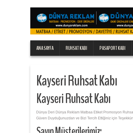
ANA SAYFA
RUHSAT KABI
PASAPORT KABI
Kayseri Ruhsat Kabı
Kayseri Ruhsat Kabı
Dünya Deri Dünya Reklam Matbaa Etiket Promosyon Ruhsat Ka
Güven Duyduğunuzdan ve Bizi Tercih Ettiğiniz için Teşekkür
Sayın Müşterilerimiz;