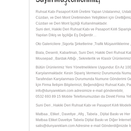
Ruhsat Kabı Pasaport Kılıfı Üretimi Yapan Ustalarımız, Usta
Cüzdan, ve Deri Mont Üretiminden Yetiştikleri için Ürettiğimi
Cüzdan ve Deri Mont İşçiliği Kullanılmaktadır.
Suni deri, Hakiki Deri Ruhsat Kabı ve Pasaport Kılıfı Sipari
Yapılan Dikiş ve İşçiliğe Eş Değerdir…
Oto Galericilere ,Sigorta Şirketlerine ,Trafik Müşavirliklerin
Biala, Desenli, Kabartmalı, Suni Deri, Hakiki Deri Ruhsat Kabı
Mousepad , Bardak Altlığı , Sekreterlik ve Klasör Ürünlerim
Bütün Ürünlerimiz Yeni Yönetmeliklere Uygundur. En Az 1000
Karşılanmaktadır. Kesin Sipariş Vermeniz Durumunda Numunu
Tarafından Karşılanması Durumunda Numune Gönderimi Gerçek
İçin Firma İletişim Bilgilerinizi, Beğendiğiniz Ruhsat Kabı,
info@dunyareklam.com adresimize e-mail gönderebilir,
0532 693 89 15 Mobile Telefonumuzdan da Direkt Firma Yetkil
Suni Deri , Hakiki Deri Ruhsat Kabı ve Pasaport Kılıfı Modelle
Matbaa , Etiket , Davetiye , Afiş , Tabela , Dijital Baskı ve
Matbaa Etiket Davetiye Tabela Dijital Baskı ve Diğer İnternet 
satis@dunyareklam.com Adresine e-mail Gönderdiğinizde İste