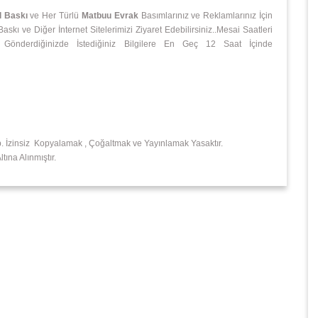
l Baskı
ve Her Türlü
Matbuu Evrak
Basımlarınız ve Reklamlarınız İçin
kı ve Diğer İnternet Sitelerimizi Ziyaret Edebilirsiniz..Mesai Saatleri
 Gönderdiğinizde İstediğiniz Bilgilere En Geç 12 Saat İçinde
p. İzinsiz Kopyalamak , Çoğaltmak ve Yayınlamak Yasaktır.
ına Alınmıştır.