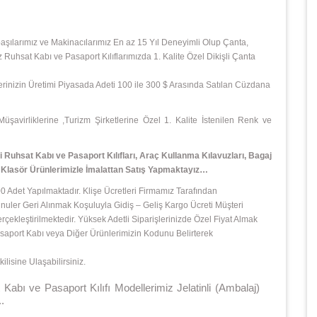
başılarımız ve Makinacılarımız En az 15 Yıl Deneyimli Olup Çanta,
z Ruhsat Kabı ve Pasaport Kılıflarımızda 1. Kalite Özel Dikişli Çanta
şlerinizin Üretimi Piyasada Adeti 100 ile 300 $ Arasında Satılan Cüzdana
avirliklerine ,Turizm Şirketlerine Özel 1. Kalite İstenilen Renk ve
Ruhsat Kabı ve Pasaport Kılıfları, Araç Kullanma Kılavuzları, Bagaj
e Klasör
Ürünlerimizle İmalattan Satış Yapmaktayız…
 Adet Yapılmaktadır. Klişe Ücretleri Firmamız Tarafından
ler Geri Alınmak Koşuluyla Gidiş – Geliş Kargo Ücreti Müşteri
leştirilmektedir. Yüksek Adetli Siparişlerinizde Özel Fiyat Almak
 Pasaport Kabı veya Diğer Ürünlerimizin Kodunu Belirterek
isine Ulaşabilirsiniz.
e Pasaport Kılıfı Modellerimiz Jelatinli (Ambalaj)
.