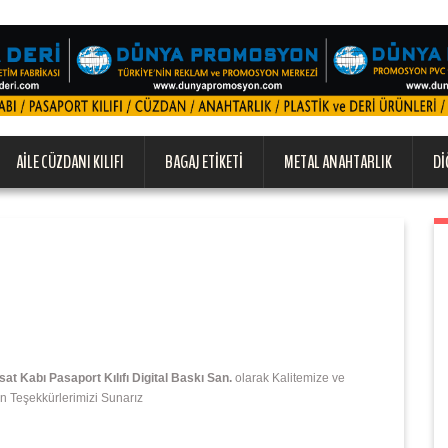
AILE CÜZDANI KILIFI
BAGAJ ETIKETI
METAL ANAHTARLIK
DI
 Kabı Pasaport Kılıfı Digital Baskı San.
olarak Kalitemize ve
n Teşekkürlerimizi Sunarız