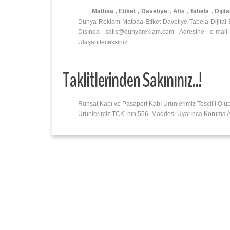
Matbaa , Etiket , Davetiye , Afiş , Tabela , Dijita
Dünya Reklam Matbaa Etiket Davetiye Tabela Dijital Bas
Dışında satis@dunyareklam.com Adresine e-mail
Ulaşabileceksiniz.
Taklitlerinden Sakınınız..!
Ruhsat Kabı ve Pasaport Kabı Ürünlerimiz Tescilli Olu
Ürünlerimiz TCK’ nın 556. Maddesi Uyarınca Koruma Alt