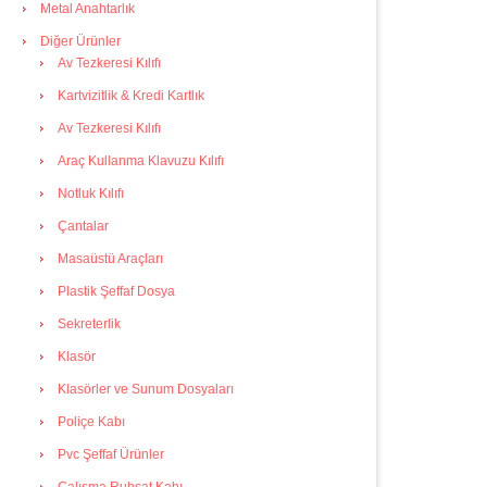
Metal Anahtarlık
Diğer Ürünler
Av Tezkeresi Kılıfı
Kartvizitlik & Kredi Kartlık
Av Tezkeresi Kılıfı
Araç Kullanma Klavuzu Kılıfı
Notluk Kılıfı
Çantalar
Masaüstü Araçları
Plastik Şeffaf Dosya
Sekreterlik
Klasör
Klasörler ve Sunum Dosyaları
Poliçe Kabı
Pvc Şeffaf Ürünler
Çalışma Ruhsat Kabı