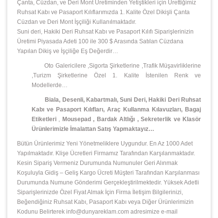
Çanta, Cüzdan, ve Deri Mont Üretiminden Yetiştikleri için Ürettiğimiz
Ruhsat Kabı ve Pasaport Kılıflarımızda 1. Kalite Özel Dikişli Çanta
Cüzdan ve Deri Mont İşçiliği Kullanılmaktadır.
Suni deri, Hakiki Deri Ruhsat Kabı ve Pasaport Kılıfı Siparişlerinizin
Üretimi Piyasada Adeti 100 ile 300 $ Arasında Satılan Cüzdana
Yapılan Dikiş ve İşçiliğe Eş Değerdir…
Oto Galericilere ,Sigorta Şirketlerine ,Trafik Müşavirliklerine
,Turizm Şirketlerine Özel 1. Kalite İstenilen Renk ve
Modellerde…
Biala, Desenli, Kabartmalı, Suni Deri, Hakiki Deri Ruhsat
Kabı ve Pasaport Kılıfları, Araç Kullanma Kılavuzları, Bagaj
Etiketleri
,
Mousepad
,
Bardak Altlığı , Sekreterlik ve Klasör
Ürünlerimizle İmalattan Satış Yapmaktayız…
Bütün Ürünlerimiz Yeni Yönetmeliklere Uygundur. En Az 1000 Adet
Yapılmaktadır. Klişe Ücretleri Firmamız Tarafından Karşılanmaktadır.
Kesin Sipariş Vermeniz Durumunda Numunuler Geri Alınmak
Koşuluyla Gidiş – Geliş Kargo Ücreti Müşteri Tarafından Karşılanması
Durumunda Numune Gönderimi Gerçekleştirilmektedir. Yüksek Adetli
Siparişlerinizde Özel Fiyat Almak İçin Firma İletişim Bilgilerinizi,
Beğendiğiniz Ruhsat Kabı, Pasaport Kabı veya Diğer Ürünlerimizin
Kodunu Belirterek info@dunyareklam.com adresimize e-mail