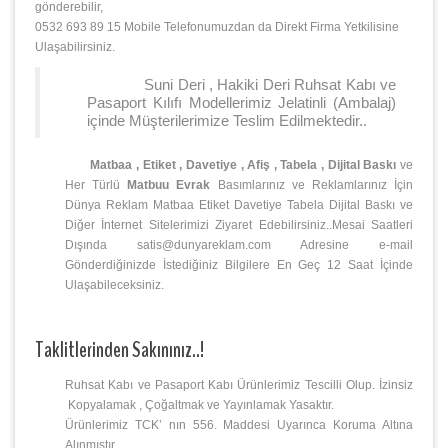
gönderebilir,
0532 693 89 15 Mobile Telefonumuzdan da Direkt Firma Yetkilisine
Ulaşabilirsiniz.
Suni Deri , Hakiki Deri Ruhsat Kabı ve
Pasaport Kılıfı Modellerimiz Jelatinli (Ambalaj)
içinde Müşterilerimize Teslim Edilmektedir..
Matbaa , Etiket , Davetiye , Afiş , Tabela , Dijital Baskı
ve
Her Türlü
Matbuu Evrak
Basımlarınız ve Reklamlarınız İçin
Dünya Reklam Matbaa Etiket Davetiye Tabela Dijital Baskı ve
Diğer İnternet Sitelerimizi Ziyaret Edebilirsiniz..Mesai Saatleri
Dışında satis@dunyareklam.com Adresine e-mail
Gönderdiğinizde İstediğiniz Bilgilere En Geç 12 Saat İçinde
Ulaşabileceksiniz.
Taklitlerinden Sakınınız..!
Ruhsat Kabı ve Pasaport Kabı Ürünlerimiz Tescilli Olup. İzinsiz
Kopyalamak , Çoğaltmak ve Yayınlamak Yasaktır.
Ürünlerimiz TCK’ nın 556. Maddesi Uyarınca Koruma Altına
Alınmıştır.