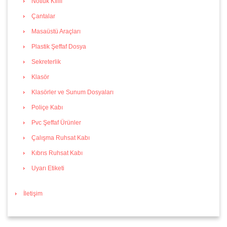
Notluk Kılıfı
Çantalar
Masaüstü Araçları
Plastik Şeffaf Dosya
Sekreterlik
Klasör
Klasörler ve Sunum Dosyaları
Poliçe Kabı
Pvc Şeffaf Ürünler
Çalışma Ruhsat Kabı
Kıbrıs Ruhsat Kabı
Uyarı Etiketi
İletişim