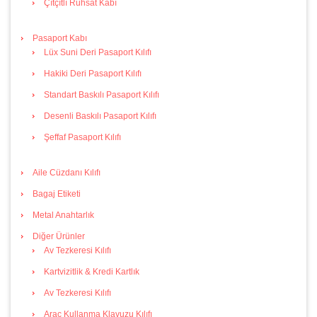
Çıtçıtlı Ruhsat Kabı
Pasaport Kabı
Lüx Suni Deri Pasaport Kılıfı
Hakiki Deri Pasaport Kılıfı
Standart Baskılı Pasaport Kılıfı
Desenli Baskılı Pasaport Kılıfı
Şeffaf Pasaport Kılıfı
Aile Cüzdanı Kılıfı
Bagaj Etiketi
Metal Anahtarlık
Diğer Ürünler
Av Tezkeresi Kılıfı
Kartvizitlik & Kredi Kartlık
Av Tezkeresi Kılıfı
Araç Kullanma Klavuzu Kılıfı