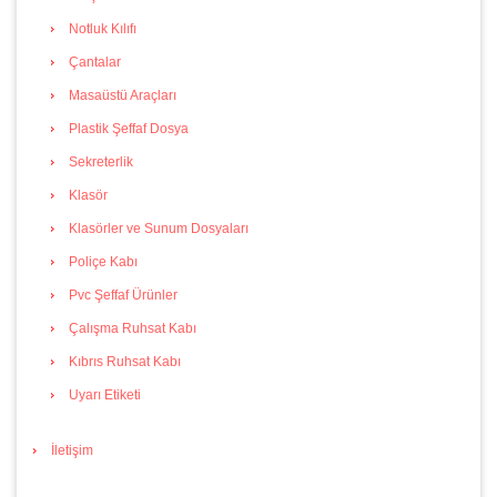
Notluk Kılıfı
Çantalar
Masaüstü Araçları
Plastik Şeffaf Dosya
Sekreterlik
Klasör
Klasörler ve Sunum Dosyaları
Poliçe Kabı
Pvc Şeffaf Ürünler
Çalışma Ruhsat Kabı
Kıbrıs Ruhsat Kabı
Uyarı Etiketi
İletişim