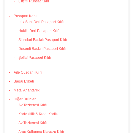
Çıtçıtlı Ruhsat Kabı
Pasaport Kabı
Lüx Suni Deri Pasaport Kılıfı
Hakiki Deri Pasaport Kılıfı
Standart Baskılı Pasaport Kılıfı
Desenli Baskılı Pasaport Kılıfı
Şeffaf Pasaport Kılıfı
Aile Cüzdanı Kılıfı
Bagaj Etiketi
Metal Anahtarlık
Diğer Ürünler
Av Tezkeresi Kılıfı
Kartvizitlik & Kredi Kartlık
Av Tezkeresi Kılıfı
Araç Kullanma Klavuzu Kılıfı