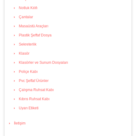
Notluk Kılıfı
Çantalar
Masaüstü Araçları
Plastik Şeffaf Dosya
Sekreterlik
Klasör
Klasörler ve Sunum Dosyaları
Poliçe Kabı
Pvc Şeffaf Ürünler
Çalışma Ruhsat Kabı
Kıbrıs Ruhsat Kabı
Uyarı Etiketi
İletişim