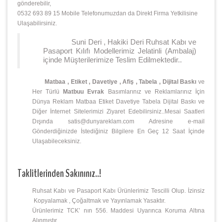
gönderebilir,
0532 693 89 15 Mobile Telefonumuzdan da Direkt Firma Yetkilisine
Ulaşabilirsiniz.
Suni Deri , Hakiki Deri Ruhsat Kabı ve
Pasaport Kılıfı Modellerimiz Jelatinli (Ambalaj)
içinde Müşterilerimize Teslim Edilmektedir..
Matbaa , Etiket , Davetiye , Afiş , Tabela , Dijital Baskı
ve
Her Türlü
Matbuu Evrak
Basımlarınız ve Reklamlarınız İçin
Dünya Reklam Matbaa Etiket Davetiye Tabela Dijital Baskı ve
Diğer İnternet Sitelerimizi Ziyaret Edebilirsiniz..Mesai Saatleri
Dışında satis@dunyareklam.com Adresine e-mail
Gönderdiğinizde İstediğiniz Bilgilere En Geç 12 Saat İçinde
Ulaşabileceksiniz.
Taklitlerinden Sakınınız..!
Ruhsat Kabı ve Pasaport Kabı Ürünlerimiz Tescilli Olup. İzinsiz
Kopyalamak , Çoğaltmak ve Yayınlamak Yasaktır.
Ürünlerimiz TCK’ nın 556. Maddesi Uyarınca Koruma Altına
Alınmıştır.