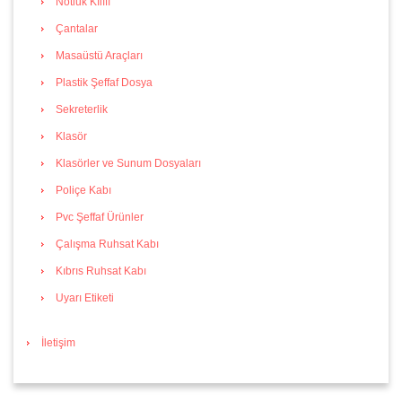
Notluk Kılıfı
Çantalar
Masaüstü Araçları
Plastik Şeffaf Dosya
Sekreterlik
Klasör
Klasörler ve Sunum Dosyaları
Poliçe Kabı
Pvc Şeffaf Ürünler
Çalışma Ruhsat Kabı
Kıbrıs Ruhsat Kabı
Uyarı Etiketi
İletişim