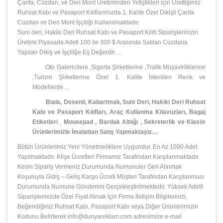
Çanta, Cüzdan, ve Deri Mont Üretiminden Yetiştikleri için Ürettiğimiz
Ruhsat Kabı ve Pasaport Kılıflarımızda 1. Kalite Özel Dikişli Çanta
Cüzdan ve Deri Mont İşçiliği Kullanılmaktadır.
Suni deri, Hakiki Deri Ruhsat Kabı ve Pasaport Kılıfı Siparişlerinizin
Üretimi Piyasada Adeti 100 ile 300 $ Arasında Satılan Cüzdana
Yapılan Dikiş ve İşçiliğe Eş Değerdir…
Oto Galericilere ,Sigorta Şirketlerine ,Trafik Müşavirliklerine
,Turizm Şirketlerine Özel 1. Kalite İstenilen Renk ve
Modellerde…
Biala, Desenli, Kabartmalı, Suni Deri, Hakiki Deri Ruhsat
Kabı ve Pasaport Kılıfları, Araç Kullanma Kılavuzları, Bagaj
Etiketleri
,
Mousepad
,
Bardak Altlığı , Sekreterlik ve Klasör
Ürünlerimizle İmalattan Satış Yapmaktayız…
Bütün Ürünlerimiz Yeni Yönetmeliklere Uygundur. En Az 1000 Adet
Yapılmaktadır. Klişe Ücretleri Firmamız Tarafından Karşılanmaktadır.
Kesin Sipariş Vermeniz Durumunda Numunuler Geri Alınmak
Koşuluyla Gidiş – Geliş Kargo Ücreti Müşteri Tarafından Karşılanması
Durumunda Numune Gönderimi Gerçekleştirilmektedir. Yüksek Adetli
Siparişlerinizde Özel Fiyat Almak İçin Firma İletişim Bilgilerinizi,
Beğendiğiniz Ruhsat Kabı, Pasaport Kabı veya Diğer Ürünlerimizin
Kodunu Belirterek info@dunyareklam.com adresimize e-mail