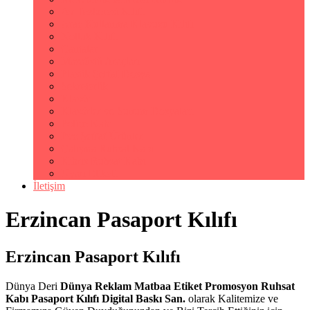
Av Tezkeresi Kılıfı
Araç Kullanma Klavuzu Kılıfı
Notluk Kılıfı
Çantalar
Masaüstü Araçları
Plastik Şeffaf Dosya
Sekreterlik
Klasör
Klasörler ve Sunum Dosyaları
Poliçe Kabı
Pvc Şeffaf Ürünler
Çalışma Ruhsat Kabı
Kıbrıs Ruhsat Kabı
Uyarı Etiketi
İletişim
Erzincan Pasaport Kılıfı
Erzincan Pasaport Kılıfı
Dünya Deri
Dünya Reklam Matbaa Etiket Promosyon Ruhsat
Kabı Pasaport Kılıfı Digital Baskı San.
olarak Kalitemize ve