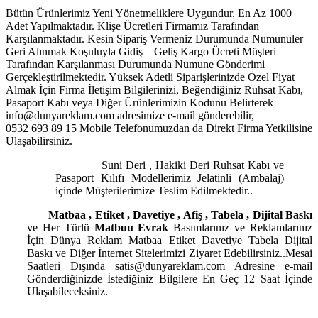
Bütün Ürünlerimiz Yeni Yönetmeliklere Uygundur. En Az 1000
Adet Yapılmaktadır. Klişe Ücretleri Firmamız Tarafından
Karşılanmaktadır. Kesin Sipariş Vermeniz Durumunda Numunuler
Geri Alınmak Koşuluyla Gidiş – Geliş Kargo Ücreti Müşteri
Tarafından Karşılanması Durumunda Numune Gönderimi
Gerçekleştirilmektedir. Yüksek Adetli Siparişlerinizde Özel Fiyat
Almak İçin Firma İletişim Bilgilerinizi, Beğendiğiniz Ruhsat Kabı,
Pasaport Kabı veya Diğer Ürünlerimizin Kodunu Belirterek
info@dunyareklam.com adresimize e-mail gönderebilir,
0532 693 89 15 Mobile Telefonumuzdan da Direkt Firma Yetkilisine
Ulaşabilirsiniz.
Suni Deri , Hakiki Deri Ruhsat Kabı ve
Pasaport Kılıfı Modellerimiz Jelatinli (Ambalaj)
içinde Müşterilerimize Teslim Edilmektedir..
Matbaa , Etiket , Davetiye , Afiş , Tabela , Dijital Baskı
ve Her Türlü
Matbuu Evrak
Basımlarınız ve Reklamlarınız
İçin Dünya Reklam Matbaa Etiket Davetiye Tabela Dijital
Baskı ve Diğer İnternet Sitelerimizi Ziyaret Edebilirsiniz..Mesai
Saatleri Dışında satis@dunyareklam.com Adresine e-mail
Gönderdiğinizde İstediğiniz Bilgilere En Geç 12 Saat İçinde
Ulaşabileceksiniz.