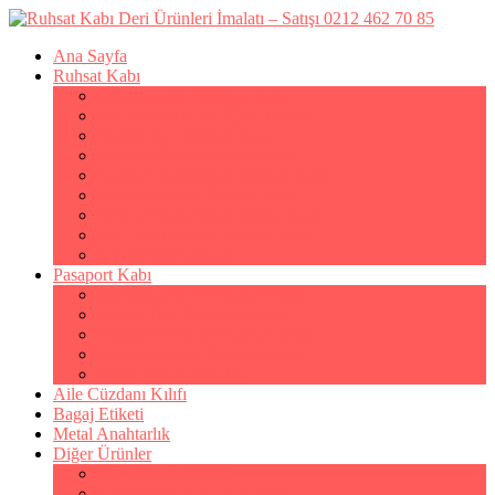
Ana Sayfa
Ruhsat Kabı
Lüx Suni Deri Ruhsat Kabı
Filo Ruhsat Kabı (Çok Amaçlı)
Hakiki Deri Ruhsat Kabı
Standart Baskılı Ruhsat Kabı
Standart Kabartmalı Ruhsat Kabı
Desenli Baskılı Ruhsat Kabı
Desenli Kabartmalı Ruhsat Kabı
Pvc Ofset Baskılı Ruhsat Kabı
Çıtçıtlı Ruhsat Kabı
Pasaport Kabı
Lüx Suni Deri Pasaport Kılıfı
Hakiki Deri Pasaport Kılıfı
Standart Baskılı Pasaport Kılıfı
Desenli Baskılı Pasaport Kılıfı
Şeffaf Pasaport Kılıfı
Aile Cüzdanı Kılıfı
Bagaj Etiketi
Metal Anahtarlık
Diğer Ürünler
Av Tezkeresi Kılıfı
Kartvizitlik & Kredi Kartlık