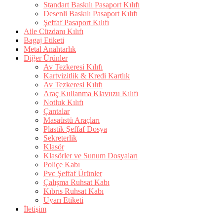
Standart Baskılı Pasaport Kılıfı
Desenli Baskılı Pasaport Kılıfı
Şeffaf Pasaport Kılıfı
Aile Cüzdanı Kılıfı
Bagaj Etiketi
Metal Anahtarlık
Diğer Ürünler
Av Tezkeresi Kılıfı
Kartvizitlik & Kredi Kartlık
Av Tezkeresi Kılıfı
Araç Kullanma Klavuzu Kılıfı
Notluk Kılıfı
Çantalar
Masaüstü Araçları
Plastik Şeffaf Dosya
Sekreterlik
Klasör
Klasörler ve Sunum Dosyaları
Poliçe Kabı
Pvc Şeffaf Ürünler
Çalışma Ruhsat Kabı
Kıbrıs Ruhsat Kabı
Uyarı Etiketi
İletişim