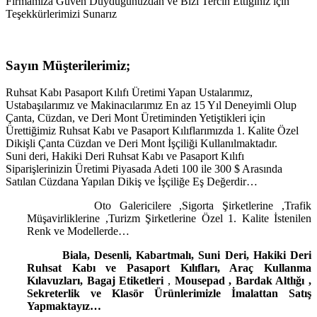
Firmamıza Güven Duyduğunuzdan ve Bizi Tercih Ettiğiniz için
Teşekkürlerimizi Sunarız
Sayın Müşterilerimiz;
Ruhsat Kabı Pasaport Kılıfı Üretimi Yapan Ustalarımız,
Ustabaşılarımız ve Makinacılarımız En az 15 Yıl Deneyimli Olup
Çanta, Cüzdan, ve Deri Mont Üretiminden Yetiştikleri için
Ürettiğimiz Ruhsat Kabı ve Pasaport Kılıflarımızda 1. Kalite Özel
Dikişli Çanta Cüzdan ve Deri Mont İşçiliği Kullanılmaktadır.
Suni deri, Hakiki Deri Ruhsat Kabı ve Pasaport Kılıfı
Siparişlerinizin Üretimi Piyasada Adeti 100 ile 300 $ Arasında
Satılan Cüzdana Yapılan Dikiş ve İşçiliğe Eş Değerdir…
Oto Galericilere ,Sigorta Şirketlerine ,Trafik
Müşavirliklerine ,Turizm Şirketlerine Özel 1. Kalite İstenilen
Renk ve Modellerde…
Biala, Desenli, Kabartmalı, Suni Deri, Hakiki Deri
Ruhsat Kabı ve Pasaport Kılıfları, Araç Kullanma
Kılavuzları, Bagaj Etiketleri
,
Mousepad
,
Bardak Altlığı ,
Sekreterlik ve Klasör
Ürünlerimizle İmalattan Satış
Yapmaktayız…