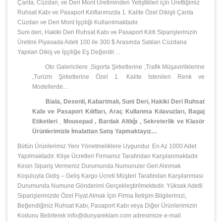
Çanta, Cüzdan, ve Deri Mont Üretiminden Yetiştikleri için Ürettiğimiz
Ruhsat Kabı ve Pasaport Kılıflarımızda 1. Kalite Özel Dikişli Çanta
Cüzdan ve Deri Mont İşçiliği Kullanılmaktadır.
Suni deri, Hakiki Deri Ruhsat Kabı ve Pasaport Kılıfı Siparişlerinizin
Üretimi Piyasada Adeti 100 ile 300 $ Arasında Satılan Cüzdana
Yapılan Dikiş ve İşçiliğe Eş Değerdir…
Oto Galericilere ,Sigorta Şirketlerine ,Trafik Müşavirliklerine
,Turizm Şirketlerine Özel 1. Kalite İstenilen Renk ve
Modellerde…
Biala, Desenli, Kabartmalı, Suni Deri, Hakiki Deri Ruhsat
Kabı ve Pasaport Kılıfları, Araç Kullanma Kılavuzları, Bagaj
Etiketleri
,
Mousepad
,
Bardak Altlığı , Sekreterlik ve Klasör
Ürünlerimizle İmalattan Satış Yapmaktayız…
Bütün Ürünlerimiz Yeni Yönetmeliklere Uygundur. En Az 1000 Adet
Yapılmaktadır. Klişe Ücretleri Firmamız Tarafından Karşılanmaktadır.
Kesin Sipariş Vermeniz Durumunda Numunuler Geri Alınmak
Koşuluyla Gidiş – Geliş Kargo Ücreti Müşteri Tarafından Karşılanması
Durumunda Numune Gönderimi Gerçekleştirilmektedir. Yüksek Adetli
Siparişlerinizde Özel Fiyat Almak İçin Firma İletişim Bilgilerinizi,
Beğendiğiniz Ruhsat Kabı, Pasaport Kabı veya Diğer Ürünlerimizin
Kodunu Belirterek info@dunyareklam.com adresimize e-mail