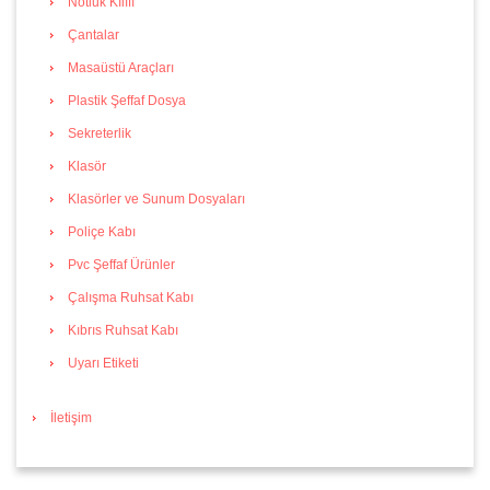
Notluk Kılıfı
Çantalar
Masaüstü Araçları
Plastik Şeffaf Dosya
Sekreterlik
Klasör
Klasörler ve Sunum Dosyaları
Poliçe Kabı
Pvc Şeffaf Ürünler
Çalışma Ruhsat Kabı
Kıbrıs Ruhsat Kabı
Uyarı Etiketi
İletişim