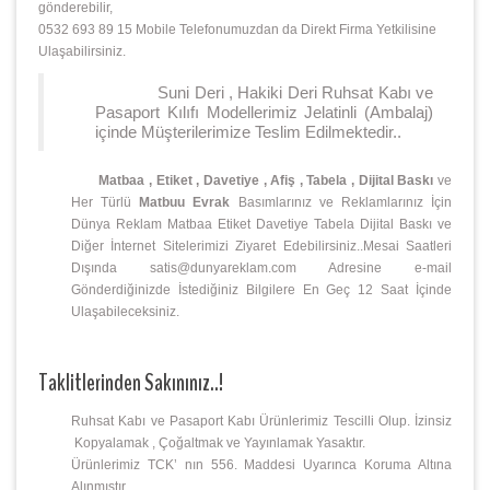
gönderebilir,
0532 693 89 15 Mobile Telefonumuzdan da Direkt Firma Yetkilisine
Ulaşabilirsiniz.
Suni Deri , Hakiki Deri Ruhsat Kabı ve
Pasaport Kılıfı Modellerimiz Jelatinli (Ambalaj)
içinde Müşterilerimize Teslim Edilmektedir..
Matbaa , Etiket , Davetiye , Afiş , Tabela , Dijital Baskı
ve
Her Türlü
Matbuu Evrak
Basımlarınız ve Reklamlarınız İçin
Dünya Reklam Matbaa Etiket Davetiye Tabela Dijital Baskı ve
Diğer İnternet Sitelerimizi Ziyaret Edebilirsiniz..Mesai Saatleri
Dışında satis@dunyareklam.com Adresine e-mail
Gönderdiğinizde İstediğiniz Bilgilere En Geç 12 Saat İçinde
Ulaşabileceksiniz.
Taklitlerinden Sakınınız..!
Ruhsat Kabı ve Pasaport Kabı Ürünlerimiz Tescilli Olup. İzinsiz
Kopyalamak , Çoğaltmak ve Yayınlamak Yasaktır.
Ürünlerimiz TCK’ nın 556. Maddesi Uyarınca Koruma Altına
Alınmıştır.