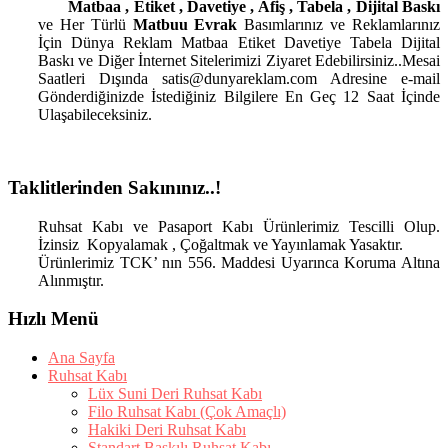
Matbaa , Etiket , Davetiye , Afiş , Tabela , Dijital Baskı
ve Her Türlü
Matbuu Evrak
Basımlarınız ve Reklamlarınız
İçin Dünya Reklam Matbaa Etiket Davetiye Tabela Dijital
Baskı ve Diğer İnternet Sitelerimizi Ziyaret Edebilirsiniz..Mesai
Saatleri Dışında satis@dunyareklam.com Adresine e-mail
Gönderdiğinizde İstediğiniz Bilgilere En Geç 12 Saat İçinde
Ulaşabileceksiniz.
Taklitlerinden Sakınınız..!
Ruhsat Kabı ve Pasaport Kabı Ürünlerimiz Tescilli Olup.
İzinsiz Kopyalamak , Çoğaltmak ve Yayınlamak Yasaktır.
Ürünlerimiz TCK’ nın 556. Maddesi Uyarınca Koruma Altına
Alınmıştır.
Hızlı Menü
Ana Sayfa
Ruhsat Kabı
Lüx Suni Deri Ruhsat Kabı
Filo Ruhsat Kabı (Çok Amaçlı)
Hakiki Deri Ruhsat Kabı
Standart Baskılı Ruhsat Kabı