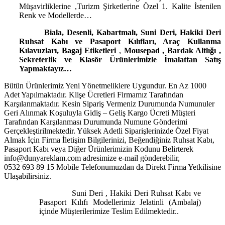
Müşavirliklerine ,Turizm Şirketlerine Özel 1. Kalite İstenilen
Renk ve Modellerde…
Biala, Desenli, Kabartmalı, Suni Deri, Hakiki Deri
Ruhsat Kabı ve Pasaport Kılıfları, Araç Kullanma
Kılavuzları, Bagaj Etiketleri
,
Mousepad
,
Bardak Altlığı ,
Sekreterlik ve Klasör
Ürünlerimizle İmalattan Satış
Yapmaktayız…
Bütün Ürünlerimiz Yeni Yönetmeliklere Uygundur. En Az 1000
Adet Yapılmaktadır. Klişe Ücretleri Firmamız Tarafından
Karşılanmaktadır. Kesin Sipariş Vermeniz Durumunda Numunuler
Geri Alınmak Koşuluyla Gidiş – Geliş Kargo Ücreti Müşteri
Tarafından Karşılanması Durumunda Numune Gönderimi
Gerçekleştirilmektedir. Yüksek Adetli Siparişlerinizde Özel Fiyat
Almak İçin Firma İletişim Bilgilerinizi, Beğendiğiniz Ruhsat Kabı,
Pasaport Kabı veya Diğer Ürünlerimizin Kodunu Belirterek
info@dunyareklam.com adresimize e-mail gönderebilir,
0532 693 89 15 Mobile Telefonumuzdan da Direkt Firma Yetkilisine
Ulaşabilirsiniz.
Suni Deri , Hakiki Deri Ruhsat Kabı ve
Pasaport Kılıfı Modellerimiz Jelatinli (Ambalaj)
içinde Müşterilerimize Teslim Edilmektedir..