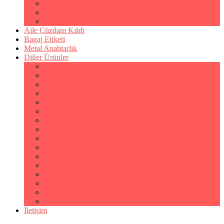
Standart Baskılı Pasaport Kılıfı
Desenli Baskılı Pasaport Kılıfı
Şeffaf Pasaport Kılıfı
Aile Cüzdanı Kılıfı
Bagaj Etiketi
Metal Anahtarlık
Diğer Ürünler
Av Tezkeresi Kılıfı
Kartvizitlik & Kredi Kartlık
Av Tezkeresi Kılıfı
Araç Kullanma Klavuzu Kılıfı
Notluk Kılıfı
Çantalar
Masaüstü Araçları
Plastik Şeffaf Dosya
Sekreterlik
Klasör
Klasörler ve Sunum Dosyaları
Poliçe Kabı
Pvc Şeffaf Ürünler
Çalışma Ruhsat Kabı
Kıbrıs Ruhsat Kabı
Uyarı Etiketi
İletişim