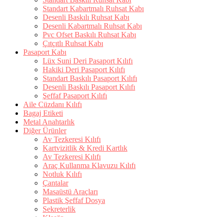
Standart Kabartmalı Ruhsat Kabı
Desenli Baskılı Ruhsat Kabı
Desenli Kabartmalı Ruhsat Kabı
Pvc Ofset Baskılı Ruhsat Kabı
Çıtçıtlı Ruhsat Kabı
Pasaport Kabı
Lüx Suni Deri Pasaport Kılıfı
Hakiki Deri Pasaport Kılıfı
Standart Baskılı Pasaport Kılıfı
Desenli Baskılı Pasaport Kılıfı
Şeffaf Pasaport Kılıfı
Aile Cüzdanı Kılıfı
Bagaj Etiketi
Metal Anahtarlık
Diğer Ürünler
Av Tezkeresi Kılıfı
Kartvizitlik & Kredi Kartlık
Av Tezkeresi Kılıfı
Araç Kullanma Klavuzu Kılıfı
Notluk Kılıfı
Çantalar
Masaüstü Araçları
Plastik Şeffaf Dosya
Sekreterlik