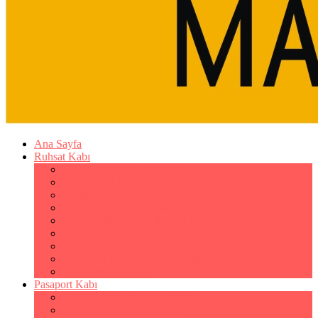
Ana Sayfa
Ruhsat Kabı
Lüx Suni Deri Ruhsat Kabı
Filo Ruhsat Kabı (Çok Amaçlı)
Hakiki Deri Ruhsat Kabı
Standart Baskılı Ruhsat Kabı
Standart Kabartmalı Ruhsat Kabı
Desenli Baskılı Ruhsat Kabı
Desenli Kabartmalı Ruhsat Kabı
Pvc Ofset Baskılı Ruhsat Kabı
Çıtçıtlı Ruhsat Kabı
Pasaport Kabı
Lüx Suni Deri Pasaport Kılıfı
Hakiki Deri Pasaport Kılıfı