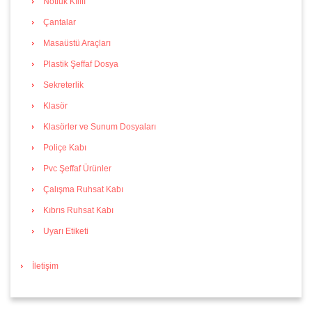
Notluk Kılıfı
Çantalar
Masaüstü Araçları
Plastik Şeffaf Dosya
Sekreterlik
Klasör
Klasörler ve Sunum Dosyaları
Poliçe Kabı
Pvc Şeffaf Ürünler
Çalışma Ruhsat Kabı
Kıbrıs Ruhsat Kabı
Uyarı Etiketi
İletişim