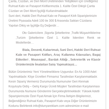
Çanta, Cüzdan, ve Deri Mont Üretiminden Yetiştikleri için Ürettiğimiz
Ruhsat Kabı ve Pasaport Kılıflarımızda 1. Kalite Özel Dikişli Çanta
Cüzdan ve Deri Mont İşçiliği Kullanılmaktadır.
Suni deri, Hakiki Deri Ruhsat Kabı ve Pasaport Kılıfı Siparişlerinizin
Üretimi Piyasada Adeti 100 ile 300 $ Arasında Satılan Cüzdana
Yapılan Dikiş ve İşçiliğe Eş Değerdir…
Oto Galericilere ,Sigorta Şirketlerine ,Trafik Müşavirliklerine
,Turizm Şirketlerine Özel 1. Kalite İstenilen Renk ve
Modellerde…
Biala, Desenli, Kabartmalı, Suni Deri, Hakiki Deri Ruhsat
Kabı ve Pasaport Kılıfları, Araç Kullanma Kılavuzları, Bagaj
Etiketleri
,
Mousepad
,
Bardak Altlığı , Sekreterlik ve Klasör
Ürünlerimizle İmalattan Satış Yapmaktayız…
Bütün Ürünlerimiz Yeni Yönetmeliklere Uygundur. En Az 1000 Adet
Yapılmaktadır. Klişe Ücretleri Firmamız Tarafından Karşılanmaktadır.
Kesin Sipariş Vermeniz Durumunda Numunuler Geri Alınmak
Koşuluyla Gidiş – Geliş Kargo Ücreti Müşteri Tarafından Karşılanması
Durumunda Numune Gönderimi Gerçekleştirilmektedir. Yüksek Adetli
Siparişlerinizde Özel Fiyat Almak İçin Firma İletişim Bilgilerinizi,
Beğendiğiniz Ruhsat Kabı, Pasaport Kabı veya Diğer Ürünlerimizin
Kodunu Belirterek info@dunyareklam.com adresimize e-mail