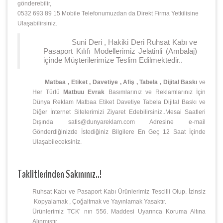
gönderebilir,
0532 693 89 15 Mobile Telefonumuzdan da Direkt Firma Yetkilisine
Ulaşabilirsiniz.
Suni Deri , Hakiki Deri Ruhsat Kabı ve
Pasaport Kılıfı Modellerimiz Jelatinli (Ambalaj)
içinde Müşterilerimize Teslim Edilmektedir..
Matbaa , Etiket , Davetiye , Afiş , Tabela , Dijital Baskı
ve
Her Türlü
Matbuu Evrak
Basımlarınız ve Reklamlarınız İçin
Dünya Reklam Matbaa Etiket Davetiye Tabela Dijital Baskı ve
Diğer İnternet Sitelerimizi Ziyaret Edebilirsiniz..Mesai Saatleri
Dışında satis@dunyareklam.com Adresine e-mail
Gönderdiğinizde İstediğiniz Bilgilere En Geç 12 Saat İçinde
Ulaşabileceksiniz.
Taklitlerinden Sakınınız..!
Ruhsat Kabı ve Pasaport Kabı Ürünlerimiz Tescilli Olup. İzinsiz
Kopyalamak , Çoğaltmak ve Yayınlamak Yasaktır.
Ürünlerimiz TCK’ nın 556. Maddesi Uyarınca Koruma Altına
Alınmıştır.