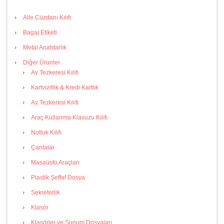
Aile Cüzdanı Kılıfı
Bagaj Etiketi
Metal Anahtarlık
Diğer Ürünler
Av Tezkeresi Kılıfı
Kartvizitlik & Kredi Kartlık
Av Tezkeresi Kılıfı
Araç Kullanma Klavuzu Kılıfı
Notluk Kılıfı
Çantalar
Masaüstü Araçları
Plastik Şeffaf Dosya
Sekreterlik
Klasör
Klasörler ve Sunum Dosyaları