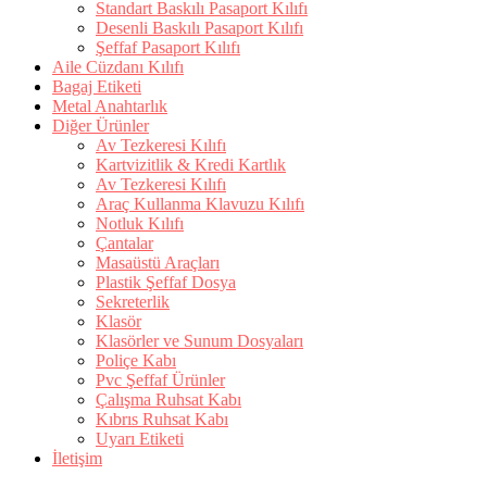
Standart Baskılı Pasaport Kılıfı
Desenli Baskılı Pasaport Kılıfı
Şeffaf Pasaport Kılıfı
Aile Cüzdanı Kılıfı
Bagaj Etiketi
Metal Anahtarlık
Diğer Ürünler
Av Tezkeresi Kılıfı
Kartvizitlik & Kredi Kartlık
Av Tezkeresi Kılıfı
Araç Kullanma Klavuzu Kılıfı
Notluk Kılıfı
Çantalar
Masaüstü Araçları
Plastik Şeffaf Dosya
Sekreterlik
Klasör
Klasörler ve Sunum Dosyaları
Poliçe Kabı
Pvc Şeffaf Ürünler
Çalışma Ruhsat Kabı
Kıbrıs Ruhsat Kabı
Uyarı Etiketi
İletişim