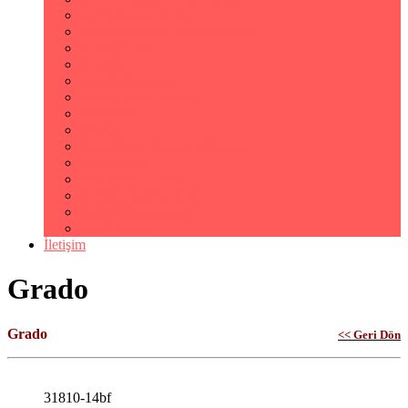
Av Tezkeresi Kılıfı
Araç Kullanma Klavuzu Kılıfı
Notluk Kılıfı
Çantalar
Masaüstü Araçları
Plastik Şeffaf Dosya
Sekreterlik
Klasör
Klasörler ve Sunum Dosyaları
Poliçe Kabı
Pvc Şeffaf Ürünler
Çalışma Ruhsat Kabı
Kıbrıs Ruhsat Kabı
Uyarı Etiketi
İletişim
Grado
Grado
<< Geri Dön
31810-14bf