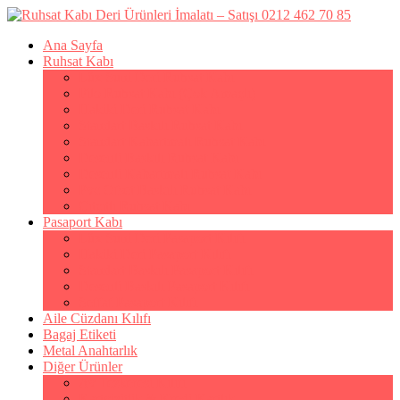
Ana Sayfa
Ruhsat Kabı
Lüx Suni Deri Ruhsat Kabı
Filo Ruhsat Kabı (Çok Amaçlı)
Hakiki Deri Ruhsat Kabı
Standart Baskılı Ruhsat Kabı
Standart Kabartmalı Ruhsat Kabı
Desenli Baskılı Ruhsat Kabı
Desenli Kabartmalı Ruhsat Kabı
Pvc Ofset Baskılı Ruhsat Kabı
Çıtçıtlı Ruhsat Kabı
Pasaport Kabı
Lüx Suni Deri Pasaport Kılıfı
Hakiki Deri Pasaport Kılıfı
Standart Baskılı Pasaport Kılıfı
Desenli Baskılı Pasaport Kılıfı
Şeffaf Pasaport Kılıfı
Aile Cüzdanı Kılıfı
Bagaj Etiketi
Metal Anahtarlık
Diğer Ürünler
Av Tezkeresi Kılıfı
Kartvizitlik & Kredi Kartlık