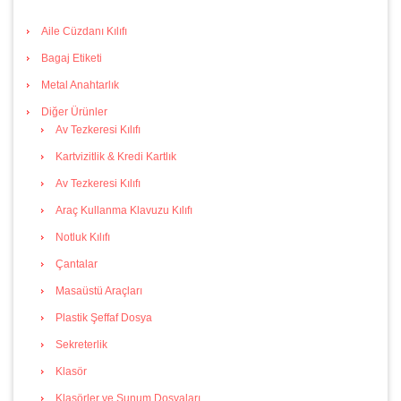
Aile Cüzdanı Kılıfı
Bagaj Etiketi
Metal Anahtarlık
Diğer Ürünler
Av Tezkeresi Kılıfı
Kartvizitlik & Kredi Kartlık
Av Tezkeresi Kılıfı
Araç Kullanma Klavuzu Kılıfı
Notluk Kılıfı
Çantalar
Masaüstü Araçları
Plastik Şeffaf Dosya
Sekreterlik
Klasör
Klasörler ve Sunum Dosyaları